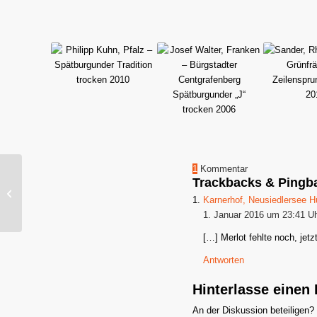
1
Kommentar
Ernst Popp, Franken –
Trackbacks & Pingb
Iphöfer Julius-Echter-
Karnerhof, Neusiedlersee H
Berg Silvaner Kabinett
1. Januar 2016 um 23:41 U
trocken...
[…] Merlot fehlte noch, jet
Antworten
Hinterlasse eine
An der Diskussion beteiligen?