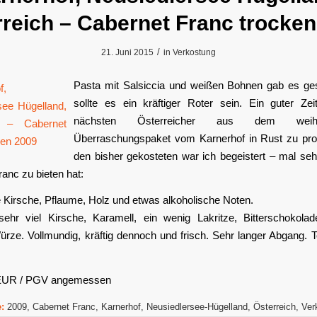
reich – Cabernet Franc trocke
/
21. Juni 2015
in
Verkostung
Pasta mit Salsiccia und weißen Bohnen gab es ge
sollte es ein kräftiger Roter sein. Ein guter Zei
nächsten Österreicher aus dem weihna
Überraschungspaket vom Karnerhof in Rust zu pro
den bisher gekosteten war ich begeistert – mal se
anc zu bieten hat:
 Kirsche, Pflaume, Holz und etwas alkoholische Noten.
hr viel Kirsche, Karamell, ein wenig Lakritze, Bitterschokola
ürze. Vollmundig, kräftig dennoch und frisch. Sehr langer Abgang. To
 EUR / PGV angemessen
:
2009
,
Cabernet Franc
,
Karnerhof
,
Neusiedlersee-Hügelland
,
Österreich
,
Ver