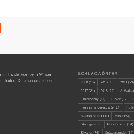
SCHLAGWÖRTER
r im Handel oder beim Winzer
n, findest Du einen deutlichen
2009
(16)
2010
(10)
2011
(53
2017
(24)
2018
(14)
A. Waiga
Chardonnay
(17)
Cuvee
(17)
Hessische Bergstraße
(14)
Höfle
Markus Molitor
(11)
Mosel
(63)
Rheingau
(36)
Rheinhessen
(54)
Silvaner
(76)
Spätburgunder
(64)