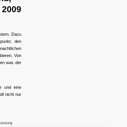
n 2009
stern. Dazu
tpunkt, den
chtlichen
bieren. Von
hen was der
de und eine
ll nicht nur
kostung