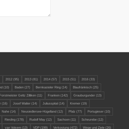
)
2012
(95)
2013
(81)
2014
(57)
2015
(51)
2016
(33)
nd
(10)
Baden
(27)
Bernkasteler Ring
(14)
Blaufränkisch
(25)
Forstmeister Geltz Zilliken
(11)
Franken
(142)
Grauburgunder
(13)
r
(16)
Josef Walter
(14)
Juliusspital
(14)
Kremer
(19)
Nahe
(14)
Neusiedlersee-Hügelland
(12)
Pfalz
(77)
Portugieser
(10)
Riesling
(178)
Rudolf May
(12)
Sachsen
(11)
Scheurebe
(12)
van Volxem
(13)
VDP
(199)
Verkostung
(472)
Wege und Ziele
(26)