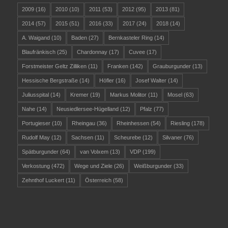
2009
(16)
2010
(10)
2011
(53)
2012
(95)
2013
(81)
2014
(57)
2015
(51)
2016
(33)
2017
(24)
2018
(14)
A. Waigand
(10)
Baden
(27)
Bernkasteler Ring
(14)
Blaufränkisch
(25)
Chardonnay
(17)
Cuvee
(17)
Forstmeister Geltz Zilliken
(11)
Franken
(142)
Grauburgunder
(13)
Hessische Bergstraße
(14)
Höfler
(16)
Josef Walter
(14)
Juliusspital
(14)
Kremer
(19)
Markus Molitor
(11)
Mosel
(63)
Nahe
(14)
Neusiedlersee-Hügelland
(12)
Pfalz
(77)
Portugieser
(10)
Rheingau
(36)
Rheinhessen
(54)
Riesling
(178)
Rudolf May
(12)
Sachsen
(11)
Scheurebe
(12)
Silvaner
(76)
Spätburgunder
(64)
van Volxem
(13)
VDP
(199)
Verkostung
(472)
Wege und Ziele
(26)
Weißburgunder
(33)
Zehnthof Luckert
(11)
Österreich
(58)