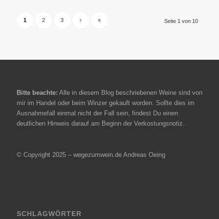
1
2
3
›
»
Seite 1 von 10
Bitte beachte:
Alle in diesem Blog beschriebenen Weine sind von
mir im Handel oder beim Winzer gekauft worden. Sollte dies im
Ausnahmefall einmal nicht der Fall sein, findest Du einen
deutlichen Hinweis darauf am Beginn der Verkostungsnotiz.
© Copyright 2025 – wegezumwein.de Andreas Oeing
SCHLAGWÖRTER