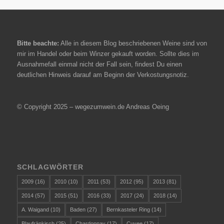
Bitte beachte:
Alle in diesem Blog beschriebenen Weine sind von
mir im Handel oder beim Winzer gekauft worden. Sollte dies im
Ausnahmefall einmal nicht der Fall sein, findest Du einen
deutlichen Hinweis darauf am Beginn der Verkostungsnotiz.
© Copyright 2025 – wegezumwein.de Andreas Oeing
SCHLAGWÖRTER
2009
(16)
2010
(10)
2011
(53)
2012
(95)
2013
(81)
2014
(57)
2015
(51)
2016
(33)
2017
(24)
2018
(14)
A. Waigand
(10)
Baden
(27)
Bernkasteler Ring
(14)
Blaufränkisch
(25)
Chardonnay
(17)
Cuvee
(17)