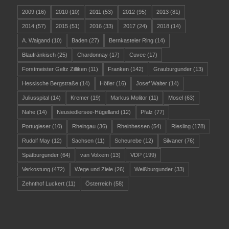
2009
(16)
2010
(10)
2011
(53)
2012
(95)
2013
(81)
2014
(57)
2015
(51)
2016
(33)
2017
(24)
2018
(14)
A. Waigand
(10)
Baden
(27)
Bernkasteler Ring
(14)
Blaufränkisch
(25)
Chardonnay
(17)
Cuvee
(17)
Forstmeister Geltz Zilliken
(11)
Franken
(142)
Grauburgunder
(13)
Hessische Bergstraße
(14)
Höfler
(16)
Josef Walter
(14)
Juliusspital
(14)
Kremer
(19)
Markus Molitor
(11)
Mosel
(63)
Nahe
(14)
Neusiedlersee-Hügelland
(12)
Pfalz
(77)
Portugieser
(10)
Rheingau
(36)
Rheinhessen
(54)
Riesling
(178)
Rudolf May
(12)
Sachsen
(11)
Scheurebe
(12)
Silvaner
(76)
Spätburgunder
(64)
van Volxem
(13)
VDP
(199)
Verkostung
(472)
Wege und Ziele
(26)
Weißburgunder
(33)
Zehnthof Luckert
(11)
Österreich
(58)