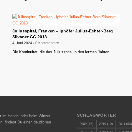
Juliusspital, Franken – Iphöfer Julius-Echter-Berg
Silvaner GG 2013
4. Juni 2024
/
0 Kommentare
Die Kontinuität, die das Juliusspital in den letzten Jahren…
SCHLAGWÖRTER
r im Handel oder beim Winzer
n, findest Du einen deutlichen
2009
(16)
2010
(10)
2011
(53