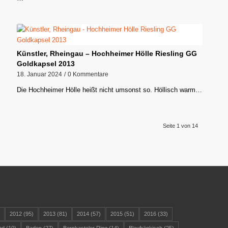
Künstler, Rheingau – Hochheimer Hölle Riesling GG
Goldkapsel 2013
18. Januar 2024
/
0 Kommentare
Die Hochheimer Hölle heißt nicht umsonst so. Höllisch warm…
Seite 1 von 14
)
2012
(95)
2013
(81)
2014
(57)
2015
(51)
2016
(33)