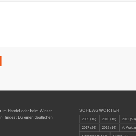
SCHLAGWÖRTER
r im Handel oder beim Winzer
n, findest Du einen deutlichen
2009
(16)
2010
(10)
2011
(53
2017
(24)
2018
(14)
A. Waiga
Chardonnay
(17)
Cuvee
(17)