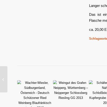
Langer schö
Das ist ei
Flasche meh
ca. 20,00 
Schlagworte
Krispel,
Südoststeiermark,
Österreich – B1 „Basalt“
trocken...