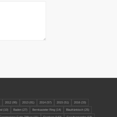
)
2012
(95)
2013
(81)
2014
(57)
2015
(51)
2016
(33)
nd
(10)
Baden
(27)
Bernkasteler Ring
(14)
Blaufränkisch
(25)
Forstmeister Geltz Zilliken
(11)
Franken
(142)
Grauburgunder
(13)