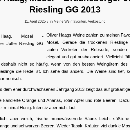
Riesling GG 2013
/
11. April 2025
in
Meine Weinfavoriten
,
Verkostung
Oliver Haags Weine zählen zu meinen Favor
Mosel. Gerade die trockenen Rieslinge 
lauten Vertreter der Rebsorte, sondern
elegant und gut ausbalanciert. Vielleicht fä
 deshalb nicht so häufig, wenn von den besten Weingütern des 
ieslinge die Rede ist. Ich sehe das anders. Die Weine sind tief, 
harmonisch.
 dem eher durchwachsenen Jahrgang 2013 zeigt das auf großartige
e kandierte Orange und Ananas, roter Apfel und rote Beeren. Dazu 
 minimal Honig. Intensiv aber nicht laut.
cht aber weich, frische mundwässernde Säure. Leicht süßliche
ange und schwarzen Beeren. Wieder Tabak, Kräuter, viel dunkle Mo