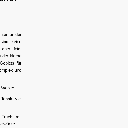
iten an der
sind keine
 eher fein,
llt der Name
Gebiets für
komplex und
 Weise:
Tabak, viel
 Frucht mit
selwürze.