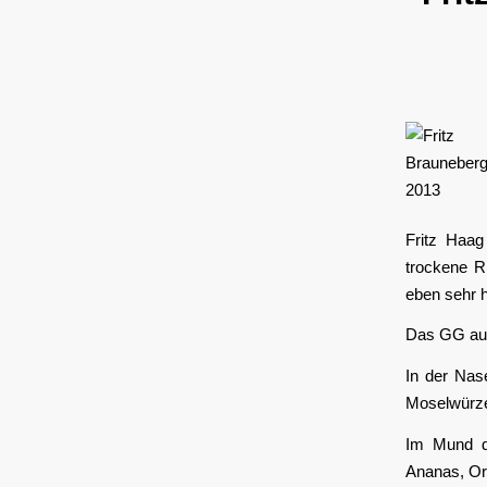
Fritz Haag
trockene R
eben sehr 
Das GG aus
In der Nas
Moselwürze,
Im Mund di
Ananas, Or