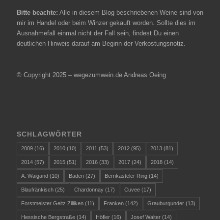
Bitte beachte:
Alle in diesem Blog beschriebenen Weine sind von
mir im Handel oder beim Winzer gekauft worden. Sollte dies im
Ausnahmefall einmal nicht der Fall sein, findest Du einen
deutlichen Hinweis darauf am Beginn der Verkostungsnotiz.
© Copyright 2025 – wegezumwein.de Andreas Oeing
SCHLAGWÖRTER
2009
(16)
2010
(10)
2011
(53)
2012
(95)
2013
(81)
2014
(57)
2015
(51)
2016
(33)
2017
(24)
2018
(14)
A. Waigand
(10)
Baden
(27)
Bernkasteler Ring
(14)
Blaufränkisch
(25)
Chardonnay
(17)
Cuvee
(17)
Forstmeister Geltz Zilliken
(11)
Franken
(142)
Grauburgunder
(13)
Hessische Bergstraße
(14)
Höfler
(16)
Josef Walter
(14)