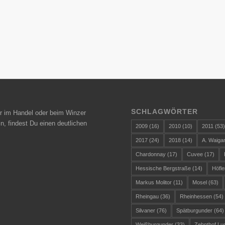
SCHLAGWÖRTER
r im Handel oder beim Winzer
n, findest Du einen deutlichen
2009
(16)
2010
(10)
2011
(53
2017
(24)
2018
(14)
A. Waiga
Chardonnay
(17)
Cuvee
(17)
Hessische Bergstraße
(14)
Höfle
Markus Molitor
(11)
Mosel
(63)
Rheingau
(36)
Rheinhessen
(54)
Silvaner
(76)
Spätburgunder
(64)
Weißburgunder
(33)
Zehnthof Lu