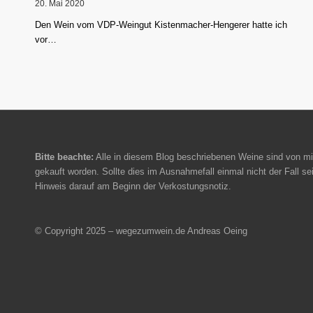
20. Mai 2020
Den Wein vom VDP-Weingut Kistenmacher-Hengerer hatte ich
vor…
Bitte beachte:
Alle in diesem Blog beschriebenen Weine sind von mi
gekauft worden. Sollte dies im Ausnahmefall einmal nicht der Fall sei
Hinweis darauf am Beginn der Verkostungsnotiz.
© Copyright 2025 – wegezumwein.de Andreas Oeing