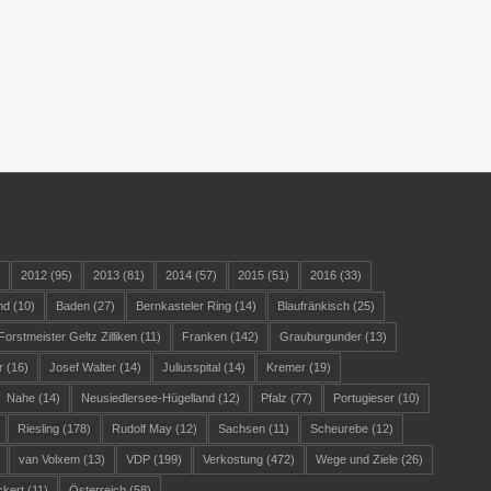
)
2012
(95)
2013
(81)
2014
(57)
2015
(51)
2016
(33)
nd
(10)
Baden
(27)
Bernkasteler Ring
(14)
Blaufränkisch
(25)
Forstmeister Geltz Zilliken
(11)
Franken
(142)
Grauburgunder
(13)
r
(16)
Josef Walter
(14)
Juliusspital
(14)
Kremer
(19)
Nahe
(14)
Neusiedlersee-Hügelland
(12)
Pfalz
(77)
Portugieser
(10)
Riesling
(178)
Rudolf May
(12)
Sachsen
(11)
Scheurebe
(12)
van Volxem
(13)
VDP
(199)
Verkostung
(472)
Wege und Ziele
(26)
ckert
(11)
Österreich
(58)