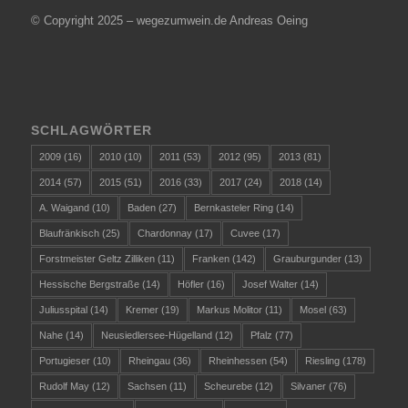
© Copyright 2025 – wegezumwein.de Andreas Oeing
SCHLAGWÖRTER
2009
(16)
2010
(10)
2011
(53)
2012
(95)
2013
(81)
2014
(57)
2015
(51)
2016
(33)
2017
(24)
2018
(14)
A. Waigand
(10)
Baden
(27)
Bernkasteler Ring
(14)
Blaufränkisch
(25)
Chardonnay
(17)
Cuvee
(17)
Forstmeister Geltz Zilliken
(11)
Franken
(142)
Grauburgunder
(13)
Hessische Bergstraße
(14)
Höfler
(16)
Josef Walter
(14)
Juliusspital
(14)
Kremer
(19)
Markus Molitor
(11)
Mosel
(63)
Nahe
(14)
Neusiedlersee-Hügelland
(12)
Pfalz
(77)
Portugieser
(10)
Rheingau
(36)
Rheinhessen
(54)
Riesling
(178)
Rudolf May
(12)
Sachsen
(11)
Scheurebe
(12)
Silvaner
(76)