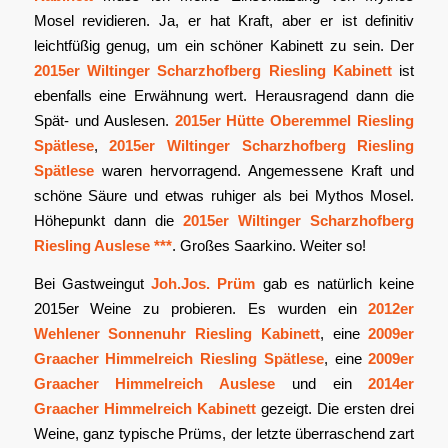
Mosel revidieren. Ja, er hat Kraft, aber er ist definitiv
leichtfüßig genug, um ein schöner Kabinett zu sein. Der
2015er Wiltinger Scharzhofberg Riesling Kabinett
ist
ebenfalls eine Erwähnung wert. Herausragend dann die
Spät- und Auslesen.
2015er Hütte Oberemmel Riesling
Spätlese
,
2015er Wiltinger Scharzhofberg Riesling
Spätlese
waren hervorragend. Angemessene Kraft und
schöne Säure und etwas ruhiger als bei Mythos Mosel.
Höhepunkt dann die
2015er Wiltinger Scharzhofberg
Riesling Auslese ***
. Großes Saarkino. Weiter so!
Bei Gastweingut
Joh.Jos. Prüm
gab es natürlich keine
2015er Weine zu probieren. Es wurden ein
2012er
Wehlener Sonnenuhr Riesling Kabinett
, eine
2009er
Graacher Himmelreich Riesling Spätlese
, eine
2009er
Graacher Himmelreich Auslese
und ein
2014er
Graacher Himmelreich Kabinett
gezeigt. Die ersten drei
Weine, ganz typische Prüms, der letzte überraschend zart