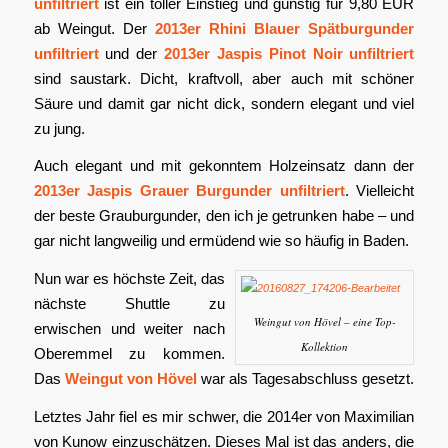
unfiltriert
ist ein toller Einstieg und günstig für 9,80 EUR
ab Weingut. Der
2013er Rhini Blauer Spätburgunder
unfiltriert
und der
2013er Jaspis Pinot Noir unfiltriert
sind saustark. Dicht, kraftvoll, aber auch mit schöner
Säure und damit gar nicht dick, sondern elegant und viel
zu jung.
Auch elegant und mit gekonntem Holzeinsatz dann der
2013er Jaspis Grauer Burgunder unfiltriert
. Vielleicht
der beste Grauburgunder, den ich je getrunken habe – und
gar nicht langweilig und ermüdend wie so häufig in Baden.
Nun war es höchste Zeit, das
nächste Shuttle zu
Weingut von Hövel – eine Top-
erwischen und weiter nach
Kollektion
Oberemmel zu kommen.
Das
Weingut von Hövel
war als Tagesabschluss gesetzt.
Letztes Jahr fiel es mir schwer, die 2014er von Maximilian
von Kunow einzuschätzen. Dieses Mal ist das anders, die