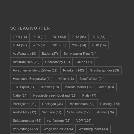
SCHLAGWÖRTER
2009
(16)
2010
(10)
2011
(53)
2012
(95)
2013
(81)
2014
(57)
2015
(51)
2016
(33)
2017
(24)
2018
(14)
A. Waigand
(10)
Baden
(27)
Bernkasteler Ring
(14)
Blaufränkisch
(25)
Chardonnay
(17)
Cuvee
(17)
Forstmeister Geltz Zilliken
(11)
Franken
(142)
Grauburgunder
(13)
Hessische Bergstraße
(14)
Höfler
(16)
Josef Walter
(14)
Juliusspital
(14)
Kremer
(19)
Markus Molitor
(11)
Mosel
(63)
Nahe
(14)
Neusiedlersee-Hügelland
(12)
Pfalz
(77)
Portugieser
(10)
Rheingau
(36)
Rheinhessen
(54)
Riesling
(178)
Rudolf May
(12)
Sachsen
(11)
Scheurebe
(12)
Silvaner
(76)
Spätburgunder
(64)
van Volxem
(13)
VDP
(199)
Verkostung
(472)
Wege und Ziele
(26)
Weißburgunder
(33)