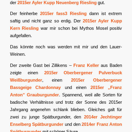
der
2015er Ayler Kupp Neuenberg Riesling
gut.
Der feinherbe
2015er fass3 Riesling
dann ist extrem
saftig und nicht ganz so erdig. Der
2015er Ayler Kupp
Kern Riesling
war mir schon bei Mythos Mosel positiv
aufgefallen.
Das könnte noch was werden mit mir und den Lauer-
Weinen.
Der zweite Gast bei Zillikens –
Franz Keller
aus Baden
zeigte einen
2015er Oberbergener Pulverbuck
Weißburgunder
, einen
2015er Oberbergener
Bassgeige Chardonnay
und einen
2015er „Franz
Anton“ Grauburgunder
. Spannend, weil alle Sorten für
badische Verhältnisse und trotz der Sonne des 2015er
Jahrgang angenehm schlank blieben. Gleiches galt für
zwei zu junge Spätburgunder, den
2014er Jechtinger
Enselberg Spätburgunder
und den
2014er Franz Anton
Spätburgunder
mit schöner Säure.