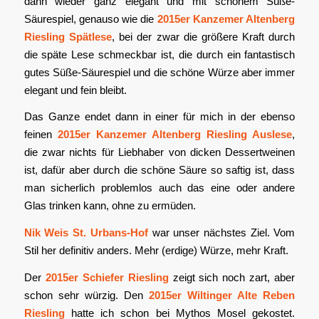
dann wieder ganz elegant und mit schönem Süße-
Säurespiel, genauso wie die
2015er Kanzemer Altenberg
Riesling Spätlese
, bei der zwar die größere Kraft durch
die späte Lese schmeckbar ist, die durch ein fantastisch
gutes Süße-Säurespiel und die schöne Würze aber immer
elegant und fein bleibt.
Das Ganze endet dann in einer für mich in der ebenso
feinen
2015er Kanzemer Altenberg Riesling Auslese
,
die zwar nichts für Liebhaber von dicken Dessertweinen
ist, dafür aber durch die schöne Säure so saftig ist, dass
man sicherlich problemlos auch das eine oder andere
Glas trinken kann, ohne zu ermüden.
Nik Weis St. Urbans-Hof
war unser nächstes Ziel. Vom
Stil her definitiv anders. Mehr (erdige) Würze, mehr Kraft.
Der
2015er Schiefer Riesling
zeigt sich noch zart, aber
schon sehr würzig. Den
2015er Wiltinger Alte Reben
Riesling
hatte ich schon bei Mythos Mosel gekostet.