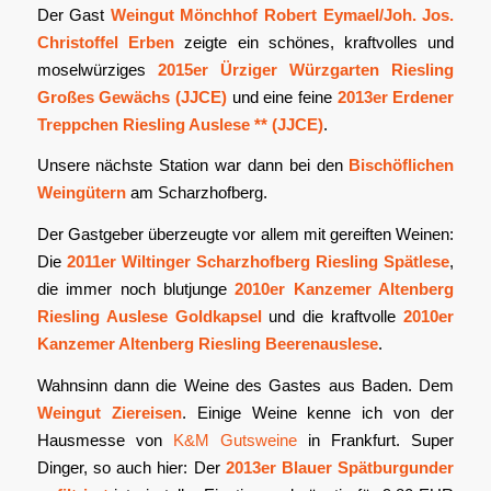
Der Gast
Weingut Mönchhof Robert Eymael/Joh. Jos.
Christoffel Erben
zeigte ein schönes, kraftvolles und
moselwürziges
2015er Ürziger Würzgarten Riesling
Großes Gewächs (JJCE)
und eine feine
2013er Erdener
Treppchen Riesling Auslese ** (JJCE)
.
Unsere nächste Station war dann bei den
Bischöflichen
Weingütern
am Scharzhofberg.
Der Gastgeber überzeugte vor allem mit gereiften Weinen:
Die
2011er Wiltinger Scharzhofberg Riesling Spätlese
,
die immer noch blutjunge
2010er Kanzemer Altenberg
Riesling Auslese Goldkapsel
und die kraftvolle
2010er
Kanzemer Altenberg Riesling Beerenauslese
.
Wahnsinn dann die Weine des Gastes aus Baden. Dem
Weingut Ziereisen
. Einige Weine kenne ich von der
Hausmesse von
K&M Gutsweine
in Frankfurt. Super
Dinger, so auch hier: Der
2013er Blauer Spätburgunder