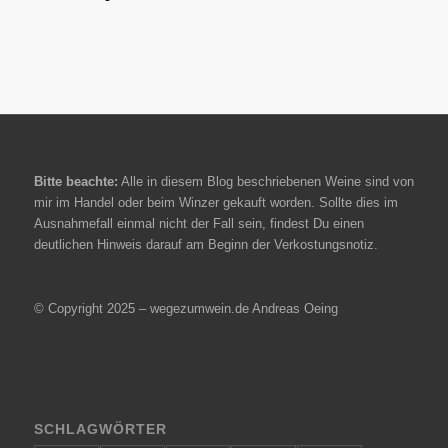
Bitte beachte:
Alle in diesem Blog beschriebenen Weine sind von
mir im Handel oder beim Winzer gekauft worden. Sollte dies im
Ausnahmefall einmal nicht der Fall sein, findest Du einen
deutlichen Hinweis darauf am Beginn der Verkostungsnotiz.
© Copyright 2025 – wegezumwein.de Andreas Oeing
SCHLAGWÖRTER