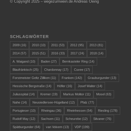
© Copyright 2025 – wegezumwein.de Andreas Oeing
SCHLAGWÖRTER
2009
(16)
2010
(10)
2011
(53)
2012
(95)
2013
(81)
2014
(57)
2015
(51)
2016
(33)
2017
(24)
2018
(14)
A. Waigand
(10)
Baden
(27)
Bernkasteler Ring
(14)
Blaufränkisch
(25)
Chardonnay
(17)
Cuvee
(17)
Forstmeister Geltz Zilliken
(11)
Franken
(142)
Grauburgunder
(13)
Hessische Bergstraße
(14)
Höfler
(16)
Josef Walter
(14)
Juliusspital
(14)
Kremer
(19)
Markus Molitor
(11)
Mosel
(63)
Nahe
(14)
Neusiedlersee-Hügelland
(12)
Pfalz
(77)
Portugieser
(10)
Rheingau
(36)
Rheinhessen
(54)
Riesling
(178)
Rudolf May
(12)
Sachsen
(11)
Scheurebe
(12)
Silvaner
(76)
Spätburgunder
(64)
van Volxem
(13)
VDP
(199)