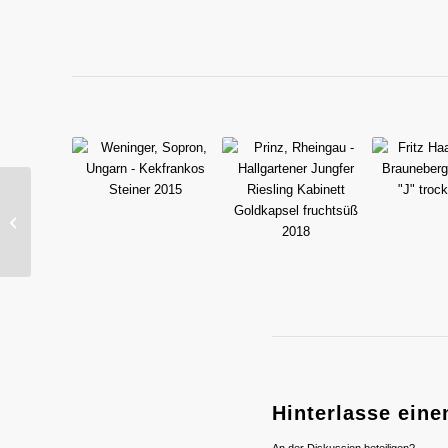
Josef Walter, Franken –
Bürgstadter
Centgrafenberg Silvaner
trocken ...
Hinterlasse ein
An der Diskussion beteiligen?