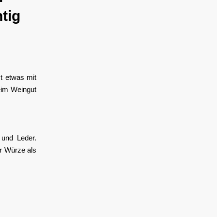
tig
t etwas mit
eim Weingut
 und Leder.
hr Würze als