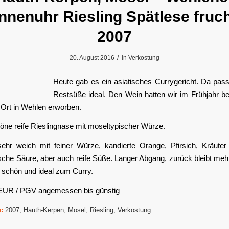
nnenuhr Riesling Spätlese fruch
2007
/
20. August 2016
in
Verkostung
Heute gab es ein asiatisches Currygericht. Da pass
Restsüße ideal. Den Wein hatten wir im Frühjahr b
 Ort in Wehlen erworben.
ne reife Rieslingnase mit moseltypischer Würze.
hr weich mit feiner Würze, kandierte Orange, Pfirsich, Kräuter
sche Säure, aber auch reife Süße. Langer Abgang, zurück bleibt me
 schön und ideal zum Curry.
 EUR / PGV angemessen bis günstig
:
2007
,
Hauth-Kerpen
,
Mosel
,
Riesling
,
Verkostung