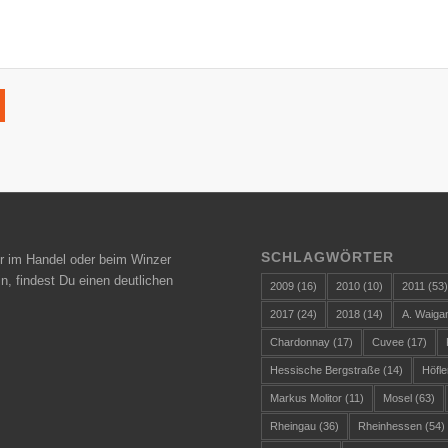
SCHLAGWÖRTER
r im Handel oder beim Winzer
n, findest Du einen deutlichen
2009
(16)
2010
(10)
2011
(53
2017
(24)
2018
(14)
A. Waiga
Chardonnay
(17)
Cuvee
(17)
Hessische Bergstraße
(14)
Höfle
Markus Molitor
(11)
Mosel
(63)
Rheingau
(36)
Rheinhessen
(54)