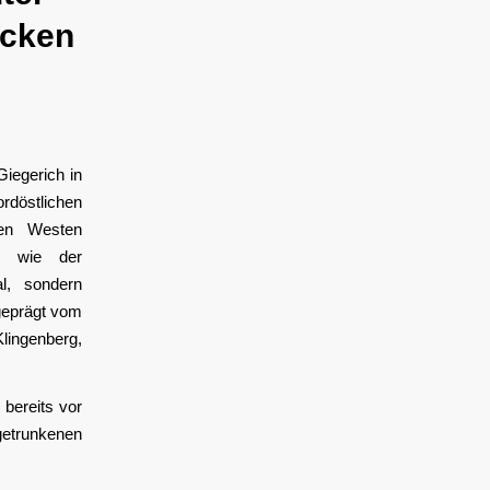
ocken
iegerich in
östlichen
ten Westen
u wie der
l, sondern
geprägt vom
Klingenberg,
bereits vor
getrunkenen