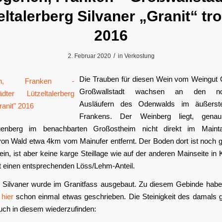
eltalerberg Silvaner „Granit“ tr
2016
/
2. Februar 2020
in
Verkostung
Die Trauben für diesen Wein vom Weingut G
Großwallstadt wachsen an den nord
Ausläufern des Odenwalds im äußers
Frankens. Der Weinberg liegt, gena
ngenberg im benachbarten Großostheim nicht direkt im Mainta
von Wald etwa 4km vom Mainufer entfernt. Der Boden dort ist noch 
in, ist aber keine karge Steillage wie auf der anderen Mainseite in 
t einen entsprechenden Löss/Lehm-Anteil.
 Silvaner wurde im Granitfass ausgebaut. Zu diesem Gebinde habe 
t
hier
schon einmal etwas geschrieben. Die Steinigkeit des damals 
uch in diesem wiederzufinden: