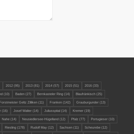
)
2012
(95)
2013
(81)
2014
(57)
2015
(51)
2016
(33)
nd
(10)
Baden
(27)
Bernkasteler Ring
(14)
Blaufränkisch
(25)
Forstmeister Geltz Zilliken
(11)
Franken
(142)
Grauburgunder
(13)
r
(16)
Josef Walter
(14)
Juliusspital
(14)
Kremer
(19)
Nahe
(14)
Neusiedlersee-Hügelland
(12)
Pfalz
(77)
Portugieser
(10)
Riesling
(178)
Rudolf May
(12)
Sachsen
(11)
Scheurebe
(12)