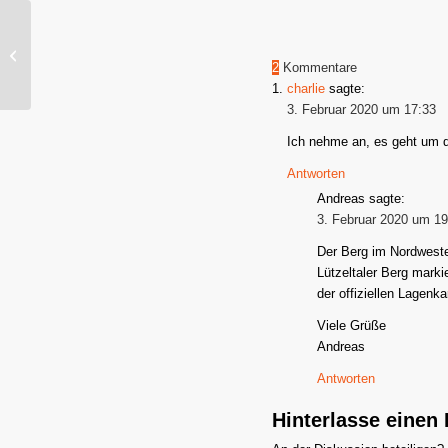
Dautel, Württemberg –
Gipskeuper Lemberger
2
Kommentare
trocken 2014
charlie
sagte:
3. Februar 2020 um 17:33
Ich nehme an, es geht um 
Antworten
Andreas
sagte:
3. Februar 2020 um 19
Der Berg im Nordwesten
Lützeltaler Berg marki
der offiziellen Lage
Viele Grüße
Andreas
Antworten
Hinterlasse eine