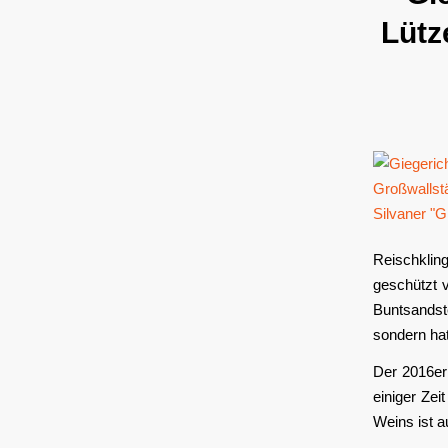
Lütz
Reischkli
geschützt 
Buntsandste
sondern ha
Der 2016er
einiger Zei
Weins ist a