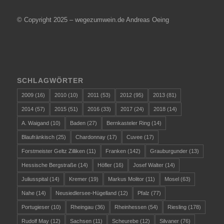
© Copyright 2025 – wegezumwein.de Andreas Oeing
SCHLAGWÖRTER
2009
(16)
2010
(10)
2011
(53)
2012
(95)
2013
(81)
2014
(57)
2015
(51)
2016
(33)
2017
(24)
2018
(14)
A. Waigand
(10)
Baden
(27)
Bernkasteler Ring
(14)
Blaufränkisch
(25)
Chardonnay
(17)
Cuvee
(17)
Forstmeister Geltz Zilliken
(11)
Franken
(142)
Grauburgunder
(13)
Hessische Bergstraße
(14)
Höfler
(16)
Josef Walter
(14)
Juliusspital
(14)
Kremer
(19)
Markus Molitor
(11)
Mosel
(63)
Nahe
(14)
Neusiedlersee-Hügelland
(12)
Pfalz
(77)
Portugieser
(10)
Rheingau
(36)
Rheinhessen
(54)
Riesling
(178)
Rudolf May
(12)
Sachsen
(11)
Scheurebe
(12)
Silvaner
(76)