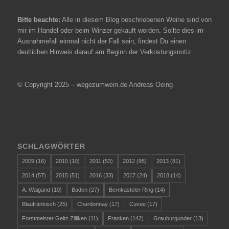
Bitte beachte:
Alle in diesem Blog beschriebenen Weine sind von
mir im Handel oder beim Winzer gekauft worden. Sollte dies im
Ausnahmefall einmal nicht der Fall sein, findest Du einen
deutlichen Hinweis darauf am Beginn der Verkostungsnotiz.
© Copyright 2025 – wegezumwein.de Andreas Oeing
SCHLAGWÖRTER
2009
(16)
2010
(10)
2011
(53)
2012
(95)
2013
(81)
2014
(57)
2015
(51)
2016
(33)
2017
(24)
2018
(14)
A. Waigand
(10)
Baden
(27)
Bernkasteler Ring
(14)
Blaufränkisch
(25)
Chardonnay
(17)
Cuvee
(17)
Forstmeister Geltz Zilliken
(11)
Franken
(142)
Grauburgunder
(13)