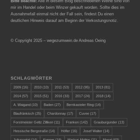
Bitte beachte:
Alle in diesem Blog beschriebenen Weine sind von
mir im Handel oder beim Winzer gekauft worden. Sollte dies im
Ausnahmefall einmal nicht der Fall sein, findest Du einen
deutlichen Hinweis darauf am Beginn der Verkostungsnotiz.
© Copyright 2025 – wegezumwein.de Andreas Oeing
SCHLAGWÖRTER
2009
(16)
2010
(10)
2011
(53)
2012
(95)
2013
(81)
2014
(57)
2015
(51)
2016
(33)
2017
(24)
2018
(14)
A. Waigand
(10)
Baden
(27)
Bernkasteler Ring
(14)
Blaufränkisch
(25)
Chardonnay
(17)
Cuvee
(17)
Forstmeister Geltz Zilliken
(11)
Franken
(142)
Grauburgunder
(13)
Hessische Bergstraße
(14)
Höfler
(16)
Josef Walter
(14)
Juliusspital
(14)
Kremer
(19)
Markus Molitor
(11)
Mosel
(63)