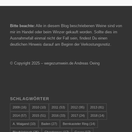
Bitte beachte:
Alle in diesem Blog beschriebenen Weine sind von
mir im Handel oder beim Winzer gekauft worden. Sollte dies im
Ausnahmefall einmal nicht der Fall sein, findest Du einen
deutlichen Hinweis darauf am Beginn der Verkostungsnotiz.
© Copyright 2025 – wegezumwein.de Andreas Oeing
SCHLAGWÖRTER
2009
(16)
2010
(10)
2011
(53)
2012
(95)
2013
(81)
2014
(57)
2015
(51)
2016
(33)
2017
(24)
2018
(14)
A. Waigand
(10)
Baden
(27)
Bernkasteler Ring
(14)