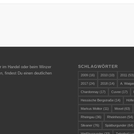
SCHLAGWÖRTER
r im Handel oder beim Winzer
n, findest Du einen deutlichen
2009
(16)
2010
(10)
2011
(53
2017
(24)
2018
(14)
A. Waiga
Chardonnay
(17)
Cuvee
(17)
Hessische Bergstraße
(14)
Höfle
Markus Molitor
(11)
Mosel
(63)
Rheingau
(36)
Rheinhessen
(54)
Silvaner
(76)
Spätburgunder
(64)
Weißburgunder
(33)
Zehnthof Lu