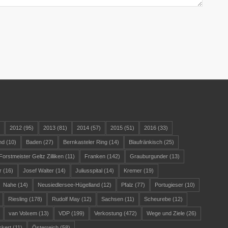
)
2012
(95)
2013
(81)
2014
(57)
2015
(51)
2016
(33)
nd
(10)
Baden
(27)
Bernkasteler Ring
(14)
Blaufränkisch
(25)
Forstmeister Geltz Zilliken
(11)
Franken
(142)
Grauburgunder
(13)
r
(16)
Josef Walter
(14)
Juliusspital
(14)
Kremer
(19)
Nahe
(14)
Neusiedlersee-Hügelland
(12)
Pfalz
(77)
Portugieser
(10)
Riesling
(178)
Rudolf May
(12)
Sachsen
(11)
Scheurebe
(12)
van Volxem
(13)
VDP
(199)
Verkostung
(472)
Wege und Ziele
(26)
ckert
(11)
Österreich
(58)