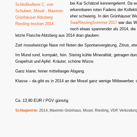
bei Kai Schätzel kennengelernt. Da w
erkennbaren roten Fadens der Kollekti
eher schwierig. In den Grünhäuser W
SaarRieslingSommer 2017
war das We
noch etwas spannender als 2014, die
letzte Flasche Abtsberg aus 2014 dran glauben:
Zart moselwürzige Nase mit Noten der Spontanvergärung, Zitrus, et
Im Mund rund, kompakt, fein. Steinig kühle Mineralität, getragen du
Grapefruit und Apfel. Kräuter, schöne Würze.
Ganz klarer, feiner mittellanger Abgang.
Klasse – da gibt es in 2014 an der Mosel ganz wenige Mitbewerber,
Ca. 13,90 EUR / PGV günstig
Schlagworte:
2014
,
Maximin Grünhaus
,
Mosel
,
Riesling
,
VDP
,
Verkostun