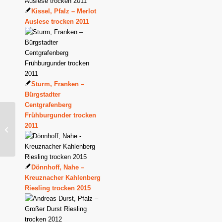
Kissel, Pfalz – Merlot
Auslese trocken 2011
Sturm, Franken –
Bürgstadter
Centgrafenberg
Fürst Löwenstein,
Frühburgunder trocken
Franken – Homburger
2011
Kallmuth Silvaner GG
Asphodill...
Dönnhoff, Nahe –
Kreuznacher Kahlenberg
Riesling trocken 2015