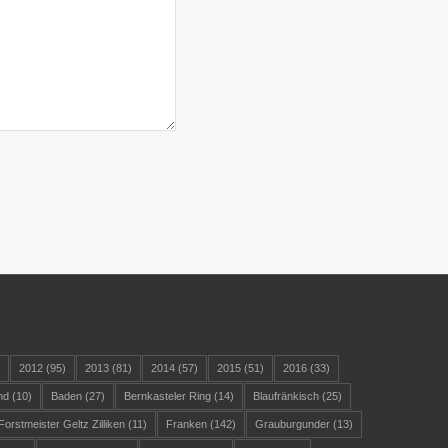
)
2012
(95)
2013
(81)
2014
(57)
2015
(51)
2016
(33)
nd
(10)
Baden
(27)
Bernkasteler Ring
(14)
Blaufränkisch
(25)
Forstmeister Geltz Zilliken
(11)
Franken
(142)
Grauburgunder
(13)