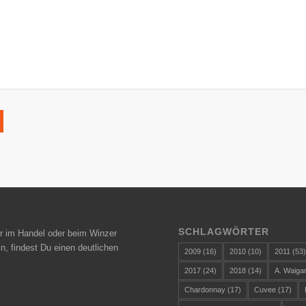
SCHLAGWÖRTER
r im Handel oder beim Winzer
n, findest Du einen deutlichen
2009
(16)
2010
(10)
2011
(53
2017
(24)
2018
(14)
A. Waiga
Chardonnay
(17)
Cuvee
(17)