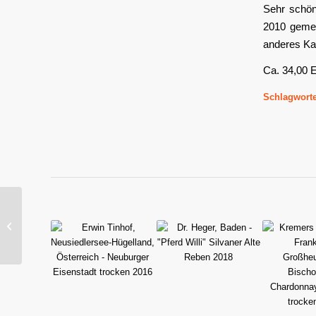
Sehr schön
2010 gemei
anderes Kal
Ca. 34,00 
Schlagworte
Weltner, Franken –
Rödelseer
Küchenmeister
Sylvaner trocken 2014