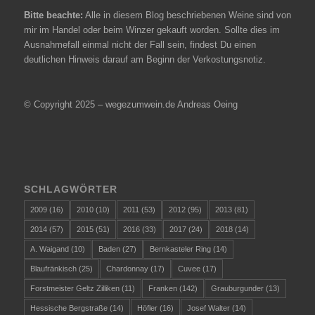
Bitte beachte:
Alle in diesem Blog beschriebenen Weine sind von
mir im Handel oder beim Winzer gekauft worden. Sollte dies im
Ausnahmefall einmal nicht der Fall sein, findest Du einen
deutlichen Hinweis darauf am Beginn der Verkostungsnotiz.
© Copyright 2025 – wegezumwein.de Andreas Oeing
SCHLAGWÖRTER
2009
(16)
2010
(10)
2011
(53)
2012
(95)
2013
(81)
2014
(57)
2015
(51)
2016
(33)
2017
(24)
2018
(14)
A. Waigand
(10)
Baden
(27)
Bernkasteler Ring
(14)
Blaufränkisch
(25)
Chardonnay
(17)
Cuvee
(17)
Forstmeister Geltz Zilliken
(11)
Franken
(142)
Grauburgunder
(13)
Hessische Bergstraße
(14)
Höfler
(16)
Josef Walter
(14)