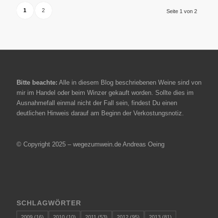
1
2
Seite 1 von 2
Bitte beachte:
Alle in diesem Blog beschriebenen Weine sind von
mir im Handel oder beim Winzer gekauft worden. Sollte dies im
Ausnahmefall einmal nicht der Fall sein, findest Du einen
deutlichen Hinweis darauf am Beginn der Verkostungsnotiz.
© Copyright 2025 – wegezumwein.de Andreas Oeing
SCHLAGWÖRTER
2009
(16)
2010
(10)
2011
(53)
2012
(95)
2013
(81)