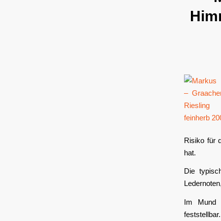
Himm
Risiko für 
hat.
Die typisc
Ledernoten,
Im Mund d
feststellba