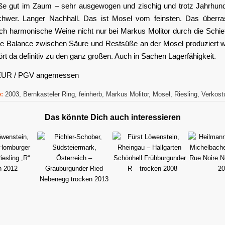
üße gut im Zaum – sehr ausgewogen und zischig und trotz Jahrhu
chwer. Langer Nachhall. Das ist Mosel vom feinsten. Das überr
ch harmonische Weine nicht nur bei Markus Molitor durch die Schie
ine Balance zwischen Säure und Restsüße an der Mosel produziert 
ört da definitiv zu den ganz großen. Auch in Sachen Lagerfähigkeit.
 EUR / PGV angemessen
:
2003
,
Bernkasteler Ring
,
feinherb
,
Markus Molitor
,
Mosel
,
Riesling
,
Verkost
Das könnte Dich auch interessieren