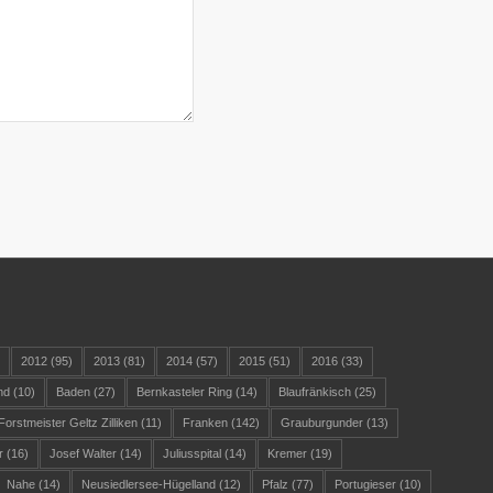
)
2012
(95)
2013
(81)
2014
(57)
2015
(51)
2016
(33)
nd
(10)
Baden
(27)
Bernkasteler Ring
(14)
Blaufränkisch
(25)
Forstmeister Geltz Zilliken
(11)
Franken
(142)
Grauburgunder
(13)
r
(16)
Josef Walter
(14)
Juliusspital
(14)
Kremer
(19)
Nahe
(14)
Neusiedlersee-Hügelland
(12)
Pfalz
(77)
Portugieser
(10)