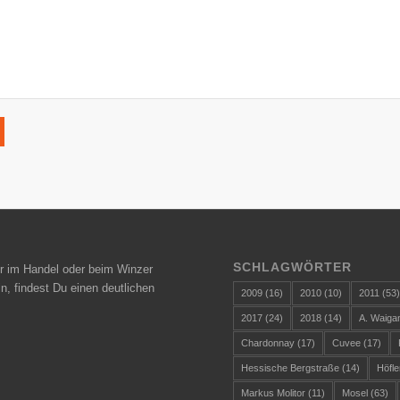
SCHLAGWÖRTER
r im Handel oder beim Winzer
n, findest Du einen deutlichen
2009
(16)
2010
(10)
2011
(53
2017
(24)
2018
(14)
A. Waiga
Chardonnay
(17)
Cuvee
(17)
Hessische Bergstraße
(14)
Höfle
Markus Molitor
(11)
Mosel
(63)