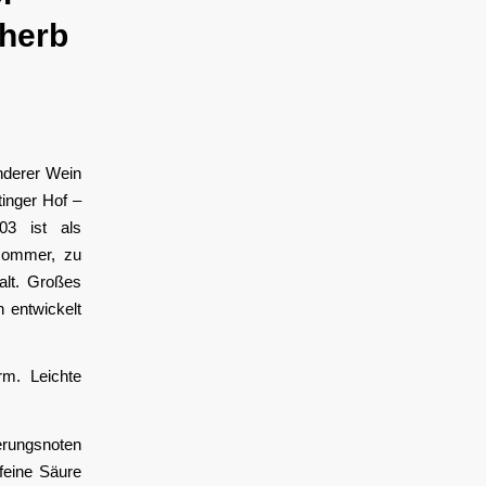
nherb
nderer Wein
tinger Hof –
03 ist als
tsommer, zu
alt. Großes
n entwickelt
rm. Leichte
rungsnoten
 feine Säure