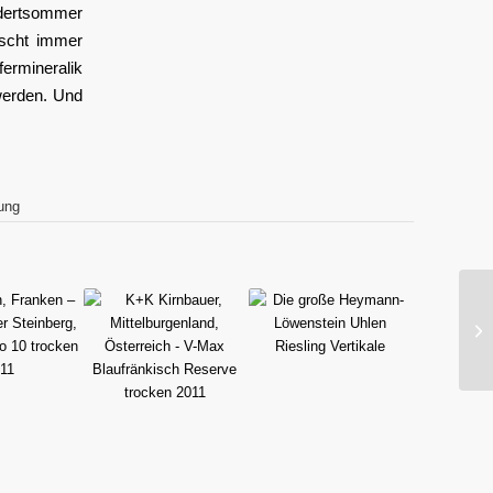
ndertsommer
ascht immer
fermineralik
werden. Und
ung