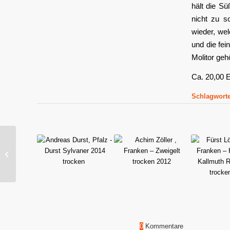
hält die S
nicht zu s
wieder, wel
und die fe
Molitor geh
Ca. 20,00
Schlagworte
Zur Schwane, Franken
– Volkacher Ratsherr
Silvaner GG 2012
0
Kommentare