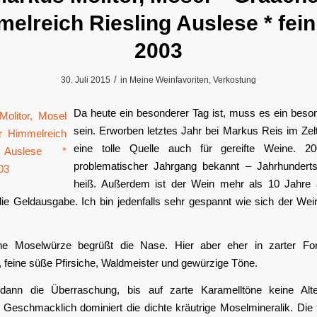
elreich Riesling Auslese * fei
2003
/
30. Juli 2015
in
Meine Weinfavoriten
,
Verkostung
Da heute ein besonderer Tag ist, muss es ein beso
sein. Erworben letztes Jahr bei Markus Reis im Zel
eine tolle Quelle auch für gereifte Weine. 20
problematischer Jahrgang bekannt – Jahrhunder
heiß. Außerdem ist der Wein mehr als 10 Jahre 
die Geldausgabe. Ich bin jedenfalls sehr gespannt wie sich der Wei
he Moselwürze begrüßt die Nase. Hier aber eher in zarter Fo
 feine süße Pfirsiche, Waldmeister und gewürzige Töne.
ann die Überraschung, bis auf zarte Karamelltöne keine Alte
r. Geschmacklich dominiert die dichte kräutrige Moselmineralik. Die