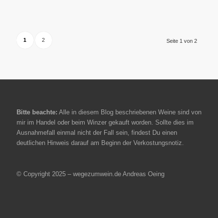
1
2
Seite 1 von 2
Bitte beachte:
Alle in diesem Blog beschriebenen Weine sind von
mir im Handel oder beim Winzer gekauft worden. Sollte dies im
Ausnahmefall einmal nicht der Fall sein, findest Du einen
deutlichen Hinweis darauf am Beginn der Verkostungsnotiz.
© Copyright 2025 – wegezumwein.de Andreas Oeing