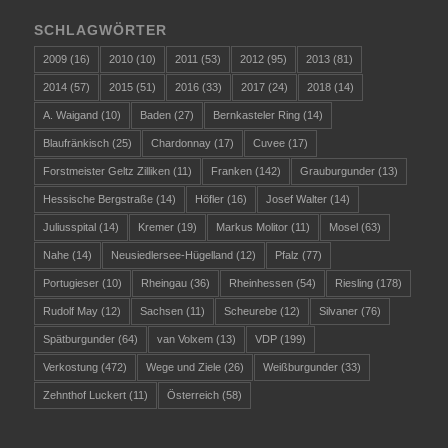
SCHLAGWÖRTER
2009
(16)
2010
(10)
2011
(53)
2012
(95)
2013
(81)
2014
(57)
2015
(51)
2016
(33)
2017
(24)
2018
(14)
A. Waigand
(10)
Baden
(27)
Bernkasteler Ring
(14)
Blaufränkisch
(25)
Chardonnay
(17)
Cuvee
(17)
Forstmeister Geltz Zilliken
(11)
Franken
(142)
Grauburgunder
(13)
Hessische Bergstraße
(14)
Höfler
(16)
Josef Walter
(14)
Juliusspital
(14)
Kremer
(19)
Markus Molitor
(11)
Mosel
(63)
Nahe
(14)
Neusiedlersee-Hügelland
(12)
Pfalz
(77)
Portugieser
(10)
Rheingau
(36)
Rheinhessen
(54)
Riesling
(178)
Rudolf May
(12)
Sachsen
(11)
Scheurebe
(12)
Silvaner
(76)
Spätburgunder
(64)
van Volxem
(13)
VDP
(199)
Verkostung
(472)
Wege und Ziele
(26)
Weißburgunder
(33)
Zehnthof Luckert
(11)
Österreich
(58)