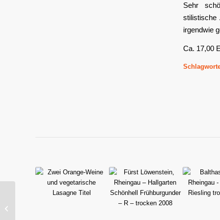
Sehr schö
stilistisc
irgendwie g
Ca. 17,00
Schlagworte
Rings, Pfalz –
Freinsheimer Riesling
trocken 2015