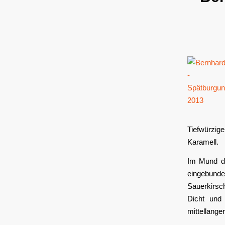
Tiefwürzig
Karamell.
Im Mund do
eingebunden
Sauerkirsc
Dicht und
mittellange