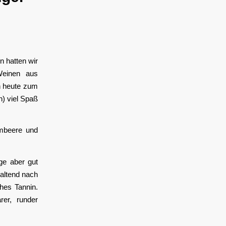
n hatten wir
Weinen aus
n heute zum
n) viel Spaß
ombeere und
ge aber gut
haltend nach
hes Tannin.
er, runder