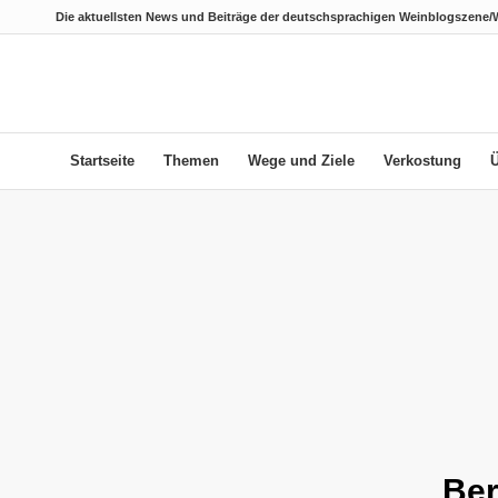
Die aktuellsten News und Beiträge der deutschsprachigen Weinblogszene/
Startseite
Themen
Wege und Ziele
Verkostung
sagt:
Ber