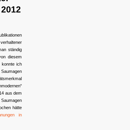
 2012
blikationen
rhaltener
man ständig
 von diesem
 konnte ich
en Saumagen
tätsmerkmal
nmodernen“
014 aus dem
er Saumagen
ochen hätte
hnungen in