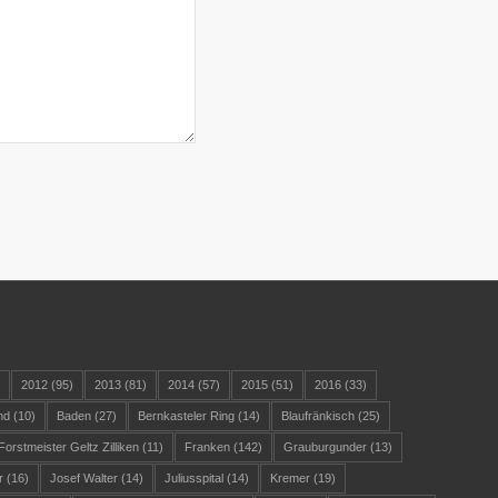
)
2012
(95)
2013
(81)
2014
(57)
2015
(51)
2016
(33)
nd
(10)
Baden
(27)
Bernkasteler Ring
(14)
Blaufränkisch
(25)
Forstmeister Geltz Zilliken
(11)
Franken
(142)
Grauburgunder
(13)
r
(16)
Josef Walter
(14)
Juliusspital
(14)
Kremer
(19)