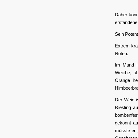
Daher konnt
erstandene
Sein Potent
Extrem kräu
Noten.
Im Mund in
Weiche, abe
Orange he
Himbeerbra
Der Wein is
Riesling a
bombenfes
gekonnt au
müsste er 