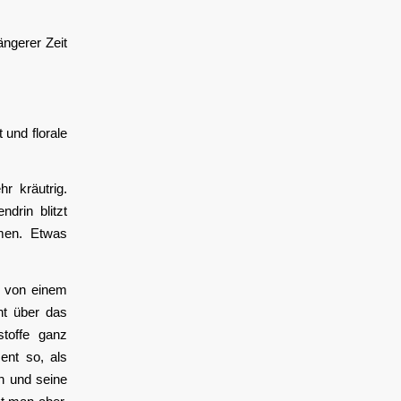
ängerer Zeit
 und florale
r kräutrig.
ndrin blitzt
men. Etwas
ik von einem
ht über das
toffe ganz
ent so, als
h und seine