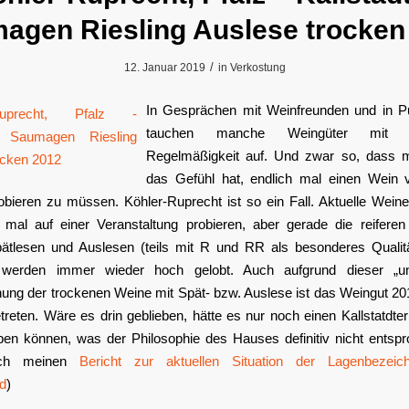
agen Riesling Auslese trocken
/
12. Januar 2019
in
Verkostung
In Gesprächen mit Weinfreunden und in Pu
tauchen manche Weingüter mit ve
Regelmäßigkeit auf. Und zwar so, dass 
das Gefühl hat, endlich mal einen Wein
obieren zu müssen. Köhler-Ruprecht ist so ein Fall. Aktuelle Weine
 mal auf einer Veranstaltung probieren, aber gerade die reifer
pätlesen und Auslesen (teils mit R und RR als besonderes Quali
 werden immer wieder hoch gelobt. Auch aufgrund dieser „u
ung der trockenen Weine mit Spät- bzw. Auslese ist das Weingut 2
reten. Wäre es drin geblieben, hätte es nur noch einen Kallstatdt
ben können, was der Philosophie des Hauses definitiv nicht entspr
uch meinen
Bericht zur aktuellen Situation der Lagenbezeic
d
)