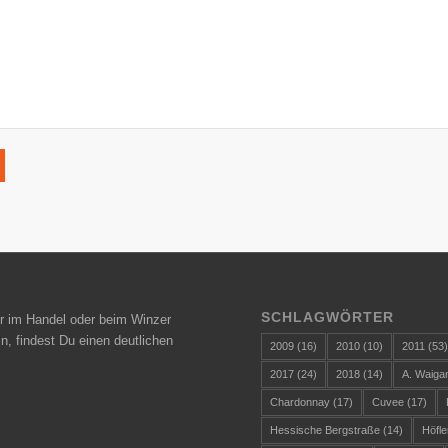
SCHLAGWÖRTER
r im Handel oder beim Winzer
n, findest Du einen deutlichen
2009
(16)
2010
(10)
2011
(53
2017
(24)
2018
(14)
A. Waiga
Chardonnay
(17)
Cuvee
(17)
Hessische Bergstraße
(14)
Höfle