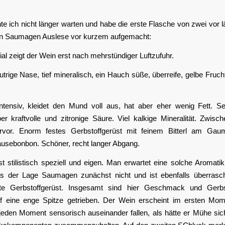
e ich nicht länger warten und habe die erste Flasche von zwei vor l
n Saumagen Auslese vor kurzem aufgemacht:
ial zeigt der Wein erst nach mehrstündiger Luftzufuhr.
trige Nase, tief mineralisch, ein Hauch süße, überreife, gelbe Frucht
tensiv, kleidet den Mund voll aus, hat aber eher wenig Fett. Seh
r kraftvolle und zitronige Säure. Viel kalkige Mineralität. Zwische
rvor. Enorm festes Gerbstoffgerüst mit feinem Bitterl am Gau
usebonbon. Schöner, recht langer Abgang.
t stilistisch speziell und eigen. Man erwartet eine solche Aromat
us der Lage Saumagen zunächst nicht und ist ebenfalls überrasc
te Gerbstoffgerüst. Insgesamt sind hier Geschmack und Gerbs
f eine enge Spitze getrieben. Der Wein erscheint im ersten Mom
jeden Moment sensorisch auseinander fallen, als hätte er Mühe sic