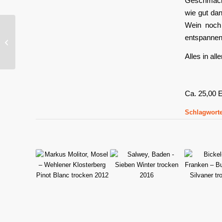
Geschmack
wie gut dan
Wein noch 
Alexandre Dupont de
entspannen
Ligonnès, Sachsen –
Brimborium Weißwein
Alles in al
trocken...
Ca. 25,00
Schlagworte