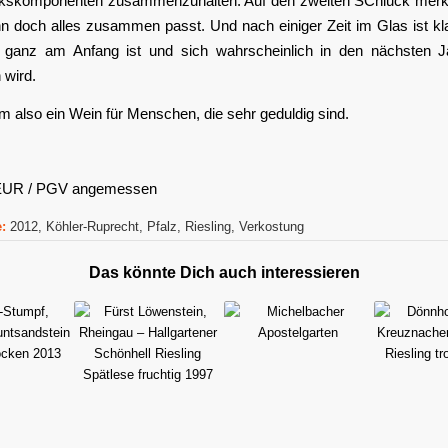
skomponenten zusammenzuhalten. Auf den zweiten SChluck merkt
n doch alles zusammen passt. Und nach einiger Zeit im Glas ist kl
ganz am Anfang ist und sich wahrscheinlich in den nächsten 
 wird.
lem also ein Wein für Menschen, die sehr geduldig sind.
 EUR / PGV angemessen
:
2012
,
Köhler-Ruprecht
,
Pfalz
,
Riesling
,
Verkostung
Das könnte Dich auch interessieren