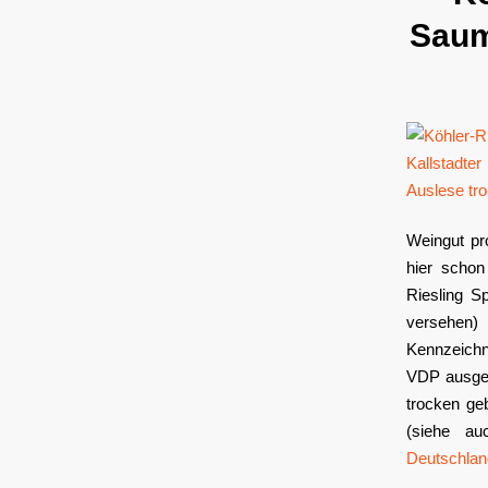
Saum
Weingut pr
hier schon
Riesling S
versehen)
Kennzeichn
VDP ausget
trocken ge
(siehe a
Deutschlan