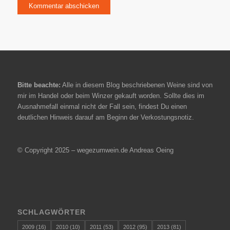
Bitte beachte:
Alle in diesem Blog beschriebenen Weine sind von
mir im Handel oder beim Winzer gekauft worden. Sollte dies im
Ausnahmefall einmal nicht der Fall sein, findest Du einen
deutlichen Hinweis darauf am Beginn der Verkostungsnotiz.
© Copyright 2025 – wegezumwein.de Andreas Oeing
SCHLAGWÖRTER
2009
(16)
2010
(10)
2011
(53)
2012
(95)
2013
(81)