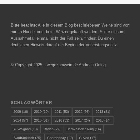
Bitte beachte:
Alle in diesem Blog beschriebenen Weine sind von
mir im Handel oder beim Winzer gekauft worden. Sollte dies im
Ausnahmefall einmal nicht der Fall sein, findest Du einen
deutlichen Hinweis darauf am Beginn der Verkostungsnotiz.
© Copyright 2025 – wegezumwein.de Andreas Oeing
SCHLAGWÖRTER
2009
(16)
2010
(10)
2011
(53)
2012
(95)
2013
(81)
2014
(57)
2015
(51)
2016
(33)
2017
(24)
2018
(14)
A. Waigand
(10)
Baden
(27)
Bernkasteler Ring
(14)
Blaufränkisch
(25)
Chardonnay
(17)
Cuvee
(17)