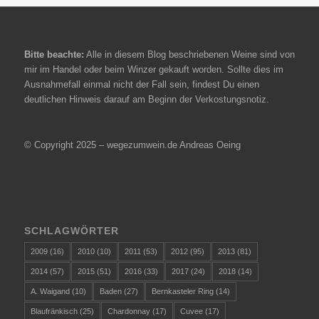
Bitte beachte:
Alle in diesem Blog beschriebenen Weine sind von
mir im Handel oder beim Winzer gekauft worden. Sollte dies im
Ausnahmefall einmal nicht der Fall sein, findest Du einen
deutlichen Hinweis darauf am Beginn der Verkostungsnotiz.
© Copyright 2025 – wegezumwein.de Andreas Oeing
SCHLAGWÖRTER
2009
(16)
2010
(10)
2011
(53)
2012
(95)
2013
(81)
2014
(57)
2015
(51)
2016
(33)
2017
(24)
2018
(14)
A. Waigand
(10)
Baden
(27)
Bernkasteler Ring
(14)
Blaufränkisch
(25)
Chardonnay
(17)
Cuvee
(17)