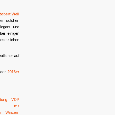
Robert Weil
nen solchen
legant und
ber einigen
esetzlichen
eutlicher auf
 der
2016er