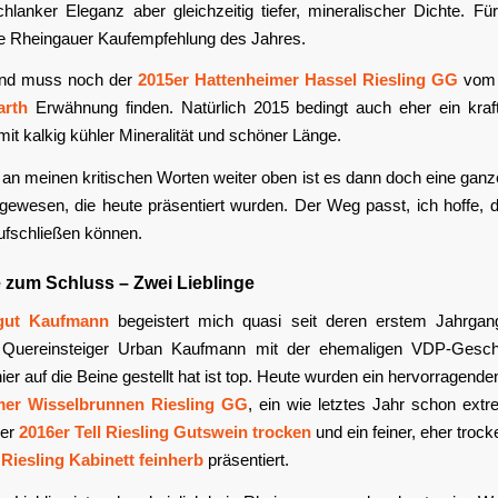
chlanker Eleganz aber gleichzeitig tiefer, mineralischer Dichte. F
e Rheingauer Kaufempfehlung des Jahres.
end muss noch der
2015er Hattenheimer Hassel Riesling GG
vo
arth
Erwähnung finden. Natürlich 2015 bedingt auch eher ein kraf
mit kalkig kühler Mineralität und schöner Länge.
n meinen kritischen Worten weiter oben ist es dann doch eine gan
gewesen, die heute präsentiert wurden. Der Weg passt, ich hoffe, 
ufschließen können.
 zum Schluss – Zwei Lieblinge
gut Kaufmann
begeistert mich quasi seit deren erstem Jahrga
Quereinsteiger Urban Kaufmann mit der ehemaligen VDP-Geschä
er auf die Beine gestellt hat ist top. Heute wurden ein hervorragend
mer Wisselbrunnen Riesling GG
, ein wie letztes Jahr schon extre
her
2016er Tell Riesling Gutswein trocken
und ein feiner, eher troc
iesling Kabinett feinherb
präsentiert.