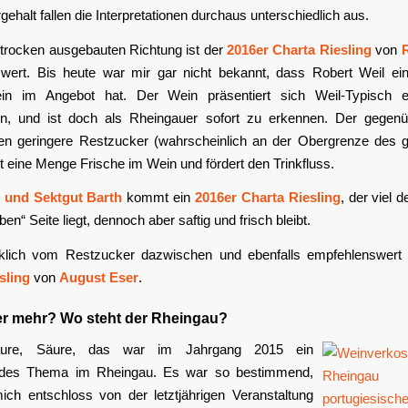
ehalt fallen die Interpretationen durchaus unterschiedlich aus.
 trocken ausgebauten Richtung ist der
2016er Charta Riesling
von
wert. Bis heute war mir gar nicht bekannt, dass Robert Weil ei
in im Angebot hat. Der Wein präsentiert sich Weil-Typisch e
, und ist doch als Rheingauer sofort zu erkennen. Der gegenü
en geringere Restzucker (wahrscheinlich an der Obergrenze des g
t eine Menge Frische im Wein und fördert den Trinkfluss.
 und Sektgut Barth
kommt ein
2016er Charta Riesling
, der viel d
ben“ Seite liegt, dennoch aber saftig und frisch bleibt.
lich vom Restzucker dazwischen und ebenfalls empfehlenswert
sling
von
August Eser
.
r mehr? Wo steht der Rheingau?
äure, Säure, das war im Jahrgang 2015 ein
des Thema im Rheingau. Es war so bestimmend,
ich entschloss von der letztjährigen Veranstaltung