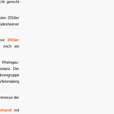
ht gerecht
lsten 2016er
Rüdesheimer
lexe
2016er
r mich ein
 Rheingau-
nstanz. Der
itzengruppe
iktoriaberg
einmesse der
nhardt
mit