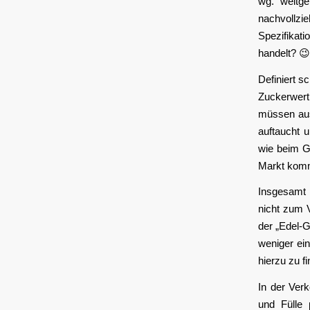
wg. weitg
nachvollz
Spezifikat
handelt? 😉
Definiert s
Zuckerwert
müssen aus
auftaucht 
wie beim G
Markt kom
Insgesamt 
nicht zum V
der „Edel-G
weniger ei
hierzu zu f
In der Verk
und Fülle 