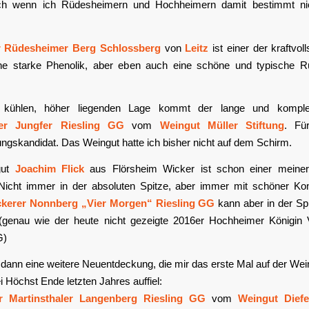
ch wenn ich Rüdesheimern und Hochheimern damit bestimmt nic
r Rüdesheimer Berg Schlossberg
von
Leitz
ist einer der kraftvol
ne starke Phenolik, aber eben auch eine schöne und typische 
 kühlen, höher liegenden Lage kommt der lange und komp
ner Jungfer Riesling GG
vom
Weingut Müller Stiftung
. Fü
ngskandidat. Das Weingut hatte ich bisher nicht auf dem Schirm.
gut
Joachim Flick
aus Flörsheim Wicker ist schon einer meiner
 Nicht immer in der absoluten Spitze, aber immer mit schöner Ko
ckerer Nonnberg „Vier Morgen“ Riesling GG
kann aber in der Sp
 (genau wie der heute nicht gezeigte 2016er Hochheimer Königin V
G)
e dann eine weitere Neuentdeckung, die mir das erste Mal auf der W
i Höchst Ende letzten Jahres auffiel:
r Martinsthaler Langenberg Riesling GG
vom
Weingut Diefe