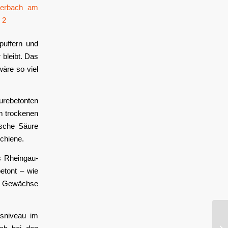
puffern und
 bleibt. Das
wäre so viel
urebetonten
em trockenen
ische Säure
schiene.
s Rheingau-
etont – wie
en Gewächse
tsniveau im