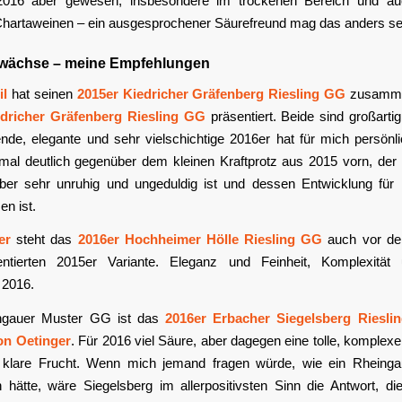
2016 aber gewesen, insbesondere im trockenen Bereich und au
Chartaweinen – ein ausgesprochener Säurefreund mag das anders s
wächse – meine Empfehlungen
il
hat seinen
2015er Kiedricher Gräfenberg Riesling GG
zusamme
edricher Gräfenberg Riesling GG
präsentiert. Beide sind großarti
nde, elegante und sehr vielschichtige 2016er hat für mich persönl
al deutlich gegenüber dem kleinen Kraftprotz aus 2015 vorn, de
aber sehr unruhig und ungeduldig ist und dessen Entwicklung fü
n ist.
er
steht das
2016er Hochheimer Hölle Riesling GG
auch vor der
entierten 2015er Variante. Eleganz und Feinheit, Komplexität
 2016.
ngauer Muster GG ist das
2016er Erbacher Siegelsberg Riesl
on Oetinger
. Für 2016 viel Säure, aber dagegen eine tolle, komple
 klare Frucht. Wenn mich jemand fragen würde, wie ein Rhein
hätte, wäre Siegelsberg im allerpositivsten Sinn die Antwort, di