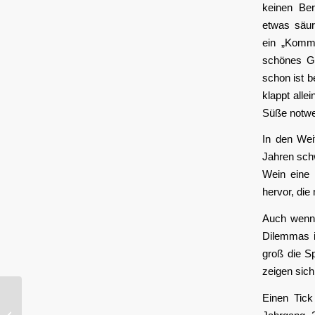
keinen Ber
etwas säur
ein „Komm
schönes Ge
schon ist b
klappt alle
Süße notwen
In den Wei
Jahren schw
Wein eine 
hervor, die
Auch wenn 
Dilemmas i
groß die S
zeigen sich
Bercher, Baden –
Einen Tick
Jechtinger