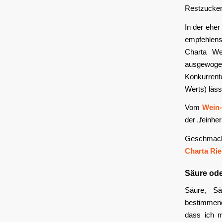
Restzuckerg
In der eher
empfehlens
Charta We
ausgewogen
Konkurrent
Werts) läss
Vom
Wein-
der „feinher
Geschmack
Charta Rie
Säure ode
Säure, S
bestimmen
dass ich m