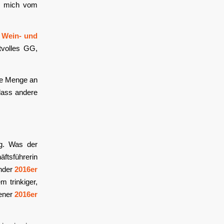
ür mich vom
m
Wein- und
tvolles GG,
ze Menge an
dass andere
ng. Was der
ftsführerin
ender
2016er
m trinkiger,
kener
2016er