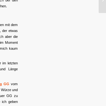
ch bei den
ehen.
n mit dem
g, der etwas
ich aber die
r im Moment
r mich kaum
 im letzten
 und Länge
ing GG
vom
xe Würze und
gauer GG zu
e ich geben