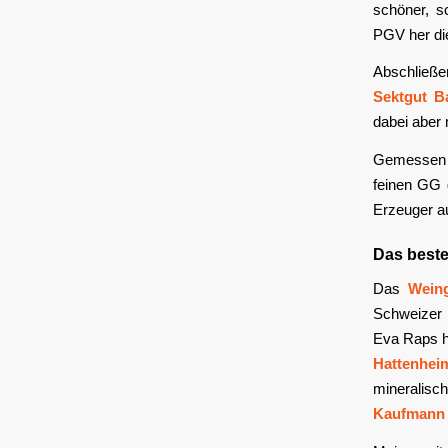
schöner, s
PGV her di
Abschließ
Sektgut B
dabei aber 
Gemessen a
feinen GG 
Erzeuger a
Das beste
Das
Wein
Schweizer 
Eva Raps hi
Hattenhei
mineralisc
Kaufmann R