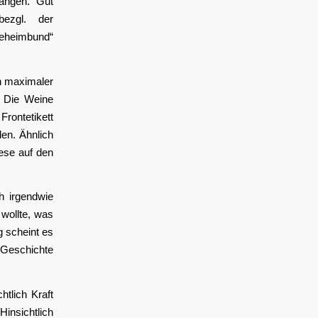
angen. Gut
bezgl. der
Geheimbund“
en maximaler
. Die Weine
rontetikett
en. Ähnlich
ese auf den
h irgendwie
 wollte, was
g scheint es
 Geschichte
htlich Kraft
insichtlich