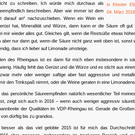
icht zu schreiben. Ich würde mich durchaus als
eempfindlich beschreiben. Aber wie immer ist dem
t darauf an“ nachzuschieben. Wenn ein Wein ein
rüst hat, Mineralität und Würze, dann kann er die Säure oft gut 
ei mir wieder alles gut. Gleiches gilt, wenn die Restsüße etwas höher
in aber nur dann gut, wenn die Säure nicht ganz weit oben ist, sonst 
dig, dass ich lieber auf Limonade umsteige.
ten des Rheingaus ist es dann für mich eben insbesondere in sä
ierig. Häufig fehlt das Gerüst und die Würze und es sticht aus ein
zwar mehr oder weniger saftige aber fast aggressive und metall
 mir den Trinkspaß nimmt, oder die Weine geraten in eine Limonaden
das persönliche Säureempfinden natürlich wesentlicher Teil meine
st, zeigt sich auch in 2016 – wenn auch weniger aggressiv säureb
pannbreite der Qualitäten im VDP-Rheingau ist. Gerade die Groß
 von dürftig bis zu grandios.
 besser als das viel gelobte 2015 ist für mich das Durchschnit