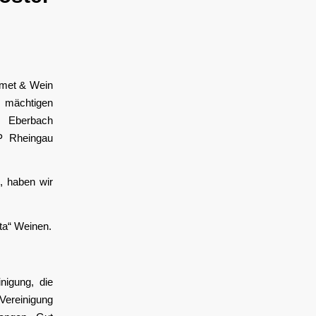
met & Wein
m mächtigen
r Eberbach
P Rheingau
, haben wir
ta“ Weinen.
nigung, die
Vereinigung