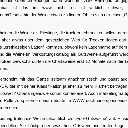
ehender Überschneidungen dann wohl im VDP Rheingau aufgeg
iehbar ist das im www nicht, es ist wirklich schwer, 
ionen/Geschichte der Weine etwas zu finden. Ob es sich um einen „
cheinen die Weine als Rieslinge, die trocken schmecken sollen, der
 aber etwas über dem gesetzlichen Wert für Trocken liegen darf
 „erstklassigen Lagen“ kommen, obwohl kein Lagenname auf dem F
und die Weine im Verkostungskatalog als Gutsweine aufgeführt werd
roßen Gewächs dürfen die Chartaweine erst 12 Monate nach der L
men.
erscheint mir das Ganze seltsam anachronistisch und passt auc
DP, der mit seiner Klassifikation ja eher zu mehr Klarheit beitragen
utswein“ Charta irgendwie schon konterkariert. Auch marketingmäßi
ne Rolle zu spielen – sonst müsste im WWW doch eine spannende
inden sein.
ostung traten die Weine tatsächlich als „Edel-Gutsweine“ auf. Hinsic
pendelten Sie häufig eher zwischen Ortswein und erster Lage. H