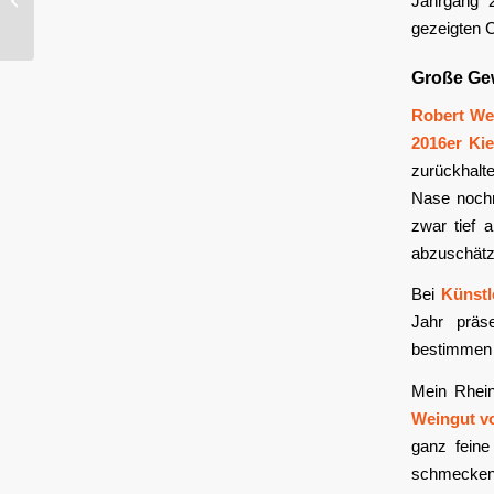
Jahrgang 
Grauburgunder trocken
gezeigten 
2014
Große Ge
Robert We
2016er Ki
zurückhalte
Nase nochm
zwar tief 
abzuschätze
Bei
Künstl
Jahr präs
bestimmen
Mein Rhei
Weingut v
ganz feine
schmecken 