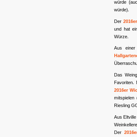
würde (au
würde).
Der
2016e
und hat ei
Würze.
Aus einer
Hallgarte
Überraschu
Das Wein
Favoriten.
2016er Wi
mitspielen
Riesling G
Aus Eltvill
Weinkellere
Der
2016e