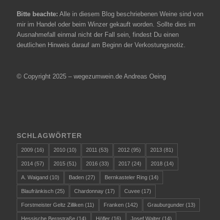
Bitte beachte:
Alle in diesem Blog beschriebenen Weine sind von
mir im Handel oder beim Winzer gekauft worden. Sollte dies im
Ausnahmefall einmal nicht der Fall sein, findest Du einen
deutlichen Hinweis darauf am Beginn der Verkostungsnotiz.
© Copyright 2025 – wegezumwein.de Andreas Oeing
SCHLAGWÖRTER
2009
(16)
2010
(10)
2011
(53)
2012
(95)
2013
(81)
2014
(57)
2015
(51)
2016
(33)
2017
(24)
2018
(14)
A. Waigand
(10)
Baden
(27)
Bernkasteler Ring
(14)
Blaufränkisch
(25)
Chardonnay
(17)
Cuvee
(17)
Forstmeister Geltz Zilliken
(11)
Franken
(142)
Grauburgunder
(13)
Hessische Bergstraße
(14)
Höfler
(16)
Josef Walter
(14)