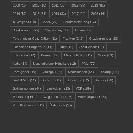
2009
(16)
2010
(10)
2011
(53)
2012
(95)
2013
(81)
2014
(57)
2015
(51)
2016
(33)
2017
(24)
2018
(14)
A. Waigand
(10)
Baden
(27)
Bernkasteler Ring
(14)
Blaufränkisch
(25)
Chardonnay
(17)
Cuvee
(17)
Forstmeister Geltz Zilliken
(11)
Franken
(142)
Grauburgunder
(13)
Hessische Bergstraße
(14)
Höfler
(16)
Josef Walter
(14)
Juliusspital
(14)
Kremer
(19)
Markus Molitor
(11)
Mosel
(63)
Nahe
(14)
Neusiedlersee-Hügelland
(12)
Pfalz
(77)
Portugieser
(10)
Rheingau
(36)
Rheinhessen
(54)
Riesling
(178)
Rudolf May
(12)
Sachsen
(11)
Scheurebe
(12)
Silvaner
(76)
Spätburgunder
(64)
van Volxem
(13)
VDP
(199)
Verkostung
(472)
Wege und Ziele
(26)
Weißburgunder
(33)
Zehnthof Luckert
(11)
Österreich
(58)