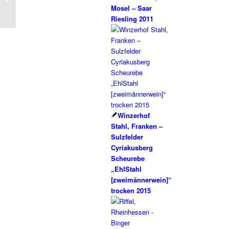
Auslese trocken 2011
Mosel – Saar
Riesling 2011
Winzerhof
Stahl, Franken –
Sulzfelder
Cyriakusberg
Scheurebe
„EhlStahl
[zweimännerwein]“
trocken 2015