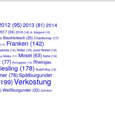
2012
(95)
2013
(81)
2014
2017
(24)
2018
(14)
A. Waigand
(10)
Blaufränkisch
(25)
Chardonnay
(17)
4)
Franken
(142)
(11)
Höfler
(16)
gstraße
(14)
Josef Walter
(14)
Mosel
(63)
Nahe
(14)
s Molitor
(11)
z
(77)
Rheingau
Portugieser
(10)
iesling
(178)
Rudolf May
(12)
aner
(76)
Spätburgunder
Verkostung
199)
Weißburgunder
(33)
)
Zehnthof