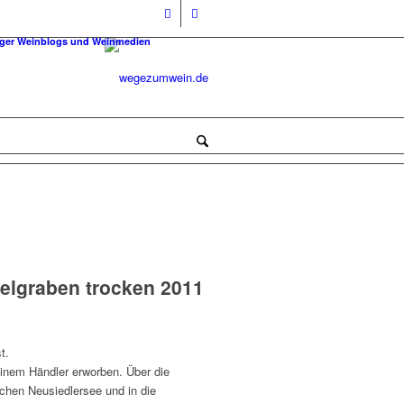
higer Weinblogs und Weinmedien
delgraben trocken 2011
t.
einem Händler erworben. Über die
chen Neusiedlersee und in die