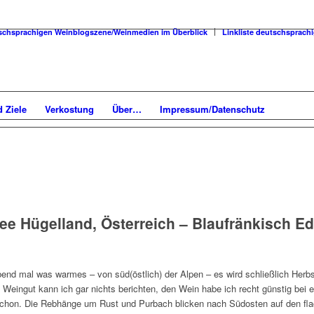
utschsprachigen Weinblogszene/Weinmedien im Überblick
Linkliste deutschsprac
 Ziele
Verkostung
Über…
Impressum/Datenschutz
see Hügelland, Österreich – Blaufränkisch E
end mal was warmes – von süd(östlich) der Alpen – es wird schließlich Herbs
 Weingut kann ich gar nichts berichten, den Wein habe ich recht günstig bei 
chon. Die Rebhänge um Rust und Purbach blicken nach Südosten auf den fla