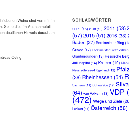
SCHLAGWÖRTER
chriebenen Weine sind von mir im
. Sollte dies im Ausnahmefall
2011
(53)
2009
(16)
2010
(10)
inen deutlichen Hinweis darauf am
(57)
2015
(51)
2016
(33)
Baden
(27)
Bernkasteler Ring
(1
Cuvee
(17)
Forstmeister Geltz Zilliken
Grauburgunder
(13)
Hessische Ber
ndreas Oeing
Kremer
(19)
Juliusspital
(14)
Marku
Pfal
Neusiedlersee-Hügelland
(12)
R
Rheinhessen
(54)
(36)
Silv
Sachsen
(11)
Scheurebe
(12)
VDP
(
(64)
van Volxem
(13)
(472)
Wege und Ziele
(26
Österreich
(58)
Luckert
(11)