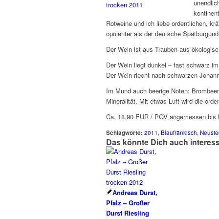
unendlic
kontinen
Rotweine und ich liebe ordentlichen, kr
opulenter als der deutsche Spätburgund
Der Wein ist aus Trauben aus ökologis
Der Wein liegt dunkel – fast schwarz im
Der Wein riecht nach schwarzen Johanni
Im Mund auch beerige Noten: Brombeere
Mineralität. Mit etwas Luft wird die or
Ca. 18,90 EUR / PGV angemessen bis 
Schlagworte:
2011
,
Blaufränkisch
,
Neusie
Das könnte Dich auch interes
Andreas Durst,
Pfalz – Großer
Durst Riesling