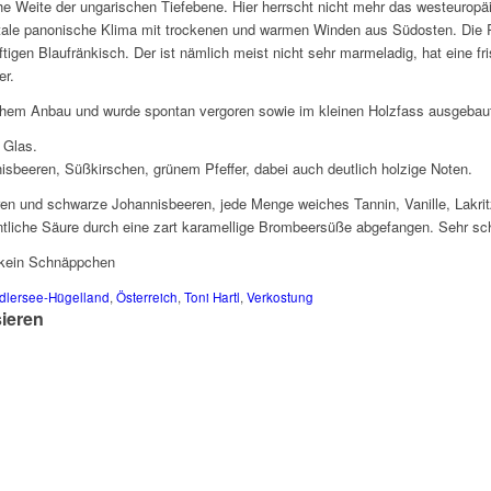
he Weite der ungarischen Tiefebene. Hier herrscht nicht mehr das westeurop
tale panonische Klima mit trockenen und warmen Winden aus Südosten. Die Re
äftigen Blaufränkisch. Der ist nämlich meist nicht sehr marmeladig, hat eine f
er.
chem Anbau und wurde spontan vergoren sowie im kleinen Holzfass ausgebau
 Glas.
sbeeren, Süßkirschen, grünem Pfeffer, dabei auch deutlich holzige Noten.
n und schwarze Johannisbeeren, jede Menge weiches Tannin, Vanille, Lakrit
dentliche Säure durch eine zart karamellige Brombeersüße abgefangen. Sehr s
kein Schnäppchen
dlersee-Hügelland
,
Österreich
,
Toni Hartl
,
Verkostung
sieren