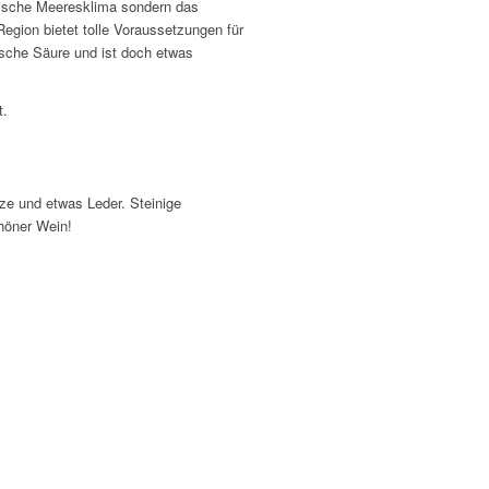
äische Meeresklima sondern das
gion bietet tolle Voraussetzungen für
rische Säure und ist doch etwas
t.
ze und etwas Leder. Steinige
chöner Wein!