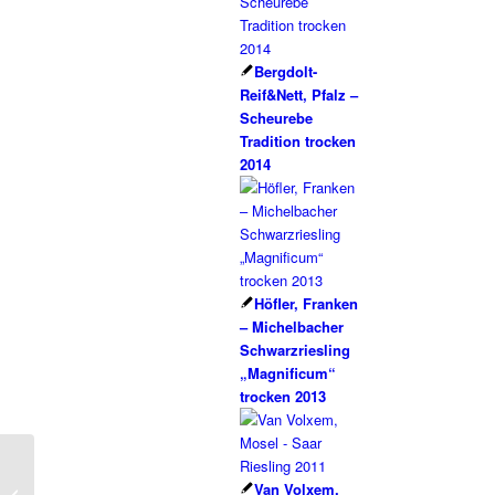
Bergdolt-
Reif&Nett, Pfalz –
Scheurebe
Tradition trocken
2014
Höfler, Franken
– Michelbacher
Schwarzriesling
„Magnificum“
trocken 2013
Kissel, Pfalz – Merlot
Van Volxem,