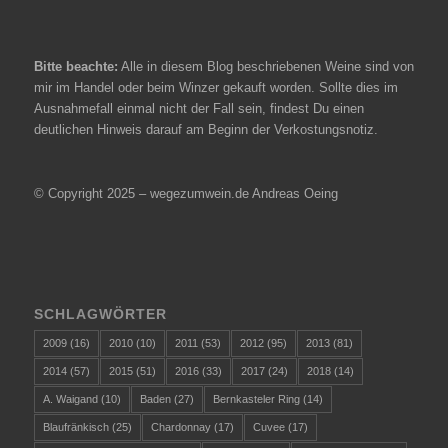
Bitte beachte:
Alle in diesem Blog beschriebenen Weine sind von
mir im Handel oder beim Winzer gekauft worden. Sollte dies im
Ausnahmefall einmal nicht der Fall sein, findest Du einen
deutlichen Hinweis darauf am Beginn der Verkostungsnotiz.
© Copyright 2025 – wegezumwein.de Andreas Oeing
SCHLAGWÖRTER
2009
(16)
2010
(10)
2011
(53)
2012
(95)
2013
(81)
2014
(57)
2015
(51)
2016
(33)
2017
(24)
2018
(14)
A. Waigand
(10)
Baden
(27)
Bernkasteler Ring
(14)
Blaufränkisch
(25)
Chardonnay
(17)
Cuvee
(17)