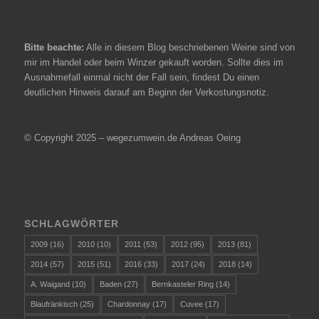
Bitte beachte:
Alle in diesem Blog beschriebenen Weine sind von
mir im Handel oder beim Winzer gekauft worden. Sollte dies im
Ausnahmefall einmal nicht der Fall sein, findest Du einen
deutlichen Hinweis darauf am Beginn der Verkostungsnotiz.
© Copyright 2025 – wegezumwein.de Andreas Oeing
SCHLAGWÖRTER
2009
(16)
2010
(10)
2011
(53)
2012
(95)
2013
(81)
2014
(57)
2015
(51)
2016
(33)
2017
(24)
2018
(14)
A. Waigand
(10)
Baden
(27)
Bernkasteler Ring
(14)
Blaufränkisch
(25)
Chardonnay
(17)
Cuvee
(17)