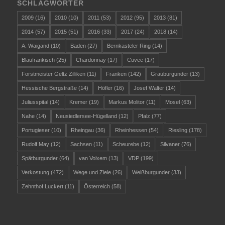
SCHLAGWÖRTER
2009
(16)
2010
(10)
2011
(53)
2012
(95)
2013
(81)
2014
(57)
2015
(51)
2016
(33)
2017
(24)
2018
(14)
A. Waigand
(10)
Baden
(27)
Bernkasteler Ring
(14)
Blaufränkisch
(25)
Chardonnay
(17)
Cuvee
(17)
Forstmeister Geltz Zilliken
(11)
Franken
(142)
Grauburgunder
(13)
Hessische Bergstraße
(14)
Höfler
(16)
Josef Walter
(14)
Juliusspital
(14)
Kremer
(19)
Markus Molitor
(11)
Mosel
(63)
Nahe
(14)
Neusiedlersee-Hügelland
(12)
Pfalz
(77)
Portugieser
(10)
Rheingau
(36)
Rheinhessen
(54)
Riesling
(178)
Rudolf May
(12)
Sachsen
(11)
Scheurebe
(12)
Silvaner
(76)
Spätburgunder
(64)
van Volxem
(13)
VDP
(199)
Verkostung
(472)
Wege und Ziele
(26)
Weißburgunder
(33)
Zehnthof Luckert
(11)
Österreich
(58)