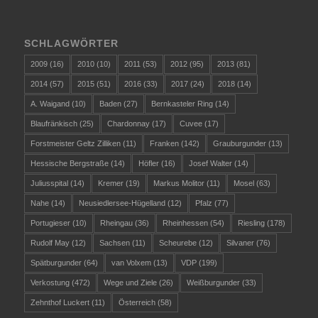
SCHLAGWÖRTER
2009
(16)
2010
(10)
2011
(53)
2012
(95)
2013
(81)
2014
(57)
2015
(51)
2016
(33)
2017
(24)
2018
(14)
A. Waigand
(10)
Baden
(27)
Bernkasteler Ring
(14)
Blaufränkisch
(25)
Chardonnay
(17)
Cuvee
(17)
Forstmeister Geltz Zilliken
(11)
Franken
(142)
Grauburgunder
(13)
Hessische Bergstraße
(14)
Höfler
(16)
Josef Walter
(14)
Juliusspital
(14)
Kremer
(19)
Markus Molitor
(11)
Mosel
(63)
Nahe
(14)
Neusiedlersee-Hügelland
(12)
Pfalz
(77)
Portugieser
(10)
Rheingau
(36)
Rheinhessen
(54)
Riesling
(178)
Rudolf May
(12)
Sachsen
(11)
Scheurebe
(12)
Silvaner
(76)
Spätburgunder
(64)
van Volxem
(13)
VDP
(199)
Verkostung
(472)
Wege und Ziele
(26)
Weißburgunder
(33)
Zehnthof Luckert
(11)
Österreich
(58)