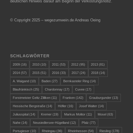
deutlichen Hinweis darauf am Beginn der Verkostungsnotiz.
© Copyright 2025 – wegezumwein.de Andreas Oeing
SCHLAGWÖRTER
2009
(16)
2010
(10)
2011
(53)
2012
(95)
2013
(81)
2014
(57)
2015
(51)
2016
(33)
2017
(24)
2018
(14)
A. Waigand
(10)
Baden
(27)
Bernkasteler Ring
(14)
Blaufränkisch
(25)
Chardonnay
(17)
Cuvee
(17)
Forstmeister Geltz Zilliken
(11)
Franken
(142)
Grauburgunder
(13)
Hessische Bergstraße
(14)
Höfler
(16)
Josef Walter
(14)
Juliusspital
(14)
Kremer
(19)
Markus Molitor
(11)
Mosel
(63)
Nahe
(14)
Neusiedlersee-Hügelland
(12)
Pfalz
(77)
Portugieser
(10)
Rheingau
(36)
Rheinhessen
(54)
Riesling
(178)