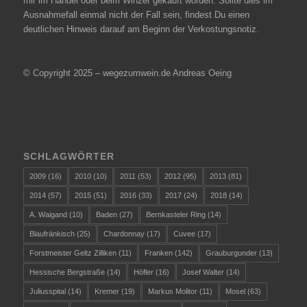
mir im Handel oder beim Winzer gekauft worden. Sollte dies im
Ausnahmefall einmal nicht der Fall sein, findest Du einen
deutlichen Hinweis darauf am Beginn der Verkostungsnotiz.
© Copyright 2025 – wegezumwein.de Andreas Oeing
SCHLAGWÖRTER
2009
(16)
2010
(10)
2011
(53)
2012
(95)
2013
(81)
2014
(57)
2015
(51)
2016
(33)
2017
(24)
2018
(14)
A. Waigand
(10)
Baden
(27)
Bernkasteler Ring
(14)
Blaufränkisch
(25)
Chardonnay
(17)
Cuvee
(17)
Forstmeister Geltz Zilliken
(11)
Franken
(142)
Grauburgunder
(13)
Hessische Bergstraße
(14)
Höfler
(16)
Josef Walter
(14)
Juliusspital
(14)
Kremer
(19)
Markus Molitor
(11)
Mosel
(63)