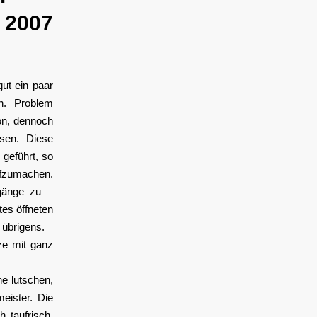
 2007
ut ein paar
n. Problem
on, dennoch
sen. Diese
geführt, so
ufzumachen.
rgänge zu –
es öffneten
 übrigens.
ze mit ganz
e lutschen,
eister. Die
 taufrisch.