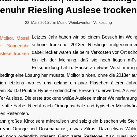
enuhr Riesling Auslese trocken
/
22. März 2015
in
Meine Weinfavoriten
,
Verkostung
Letztes Jahr haben wir bei einem Besuch im Weing
schöne trockene 2013er Rieslinge mitgenomme
dabei: lecker waren sie beim Verkosten vor Ort sch
bin ich der Meinung, daß sie noch liegen müs
Entscheidung hat zu Hause zu etwas Verstimmung 
bedingt eine Lösung her musste. Molitor trinken, ohne die 2013er a
ich letztens, wo es uns gelang ein paar Flaschen älterer Jah
m 3x 100 Punkte Hype – ordentlichen Preisen zu erwerben. Als erst
7er Auslese. Die erste trockene weiße Auslese meiner Weinerfahrung
 satte Farbe. Riecht nach Orangenschale und typischer Moselwür
igen Reifenoten.
nn großes Kino: sehr mineralisch und salzig ein bisschen wie Stein
n von Orange und Dosenananas, etwas Zitrus. Dazu etwas Waldm
r noch ordentlich präsent. Ganz zarte Reifetöne. Also quasi noch