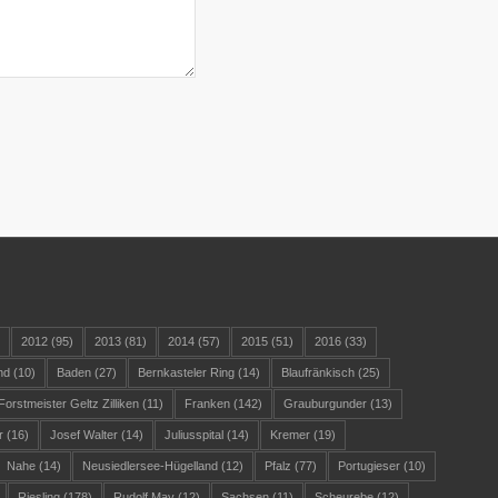
)
2012
(95)
2013
(81)
2014
(57)
2015
(51)
2016
(33)
nd
(10)
Baden
(27)
Bernkasteler Ring
(14)
Blaufränkisch
(25)
Forstmeister Geltz Zilliken
(11)
Franken
(142)
Grauburgunder
(13)
r
(16)
Josef Walter
(14)
Juliusspital
(14)
Kremer
(19)
Nahe
(14)
Neusiedlersee-Hügelland
(12)
Pfalz
(77)
Portugieser
(10)
Riesling
(178)
Rudolf May
(12)
Sachsen
(11)
Scheurebe
(12)