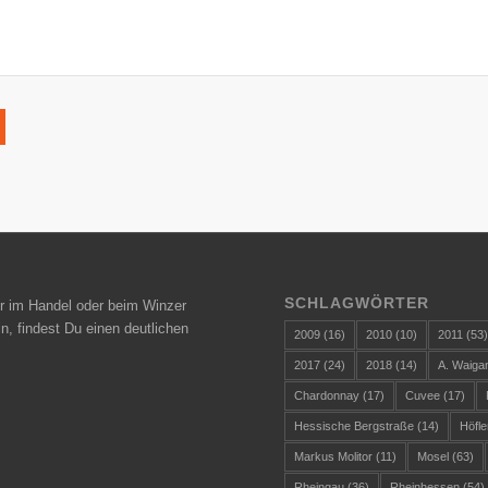
SCHLAGWÖRTER
r im Handel oder beim Winzer
n, findest Du einen deutlichen
2009
(16)
2010
(10)
2011
(53
2017
(24)
2018
(14)
A. Waiga
Chardonnay
(17)
Cuvee
(17)
Hessische Bergstraße
(14)
Höfle
Markus Molitor
(11)
Mosel
(63)
Rheingau
(36)
Rheinhessen
(54)