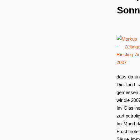
Sonn
dass da un
Die fand s
gemessen a
wir die 200
Im Glas ne
zart petrol
Im Mund da
Fruchtnote
Säure imme