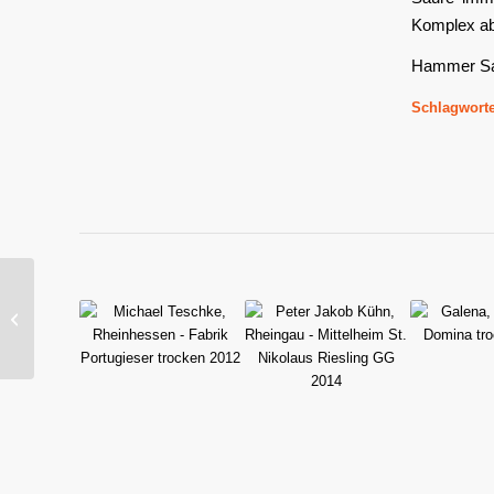
Komplex abe
Hammer Sa
Schlagworte
Achim Zöller, Franken –
Spätburgunder trocken
2009