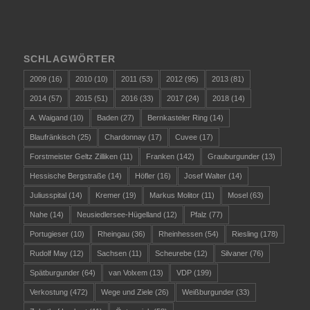
SCHLAGWÖRTER
2009
(16)
2010
(10)
2011
(53)
2012
(95)
2013
(81)
2014
(57)
2015
(51)
2016
(33)
2017
(24)
2018
(14)
A. Waigand
(10)
Baden
(27)
Bernkasteler Ring
(14)
Blaufränkisch
(25)
Chardonnay
(17)
Cuvee
(17)
Forstmeister Geltz Zilliken
(11)
Franken
(142)
Grauburgunder
(13)
Hessische Bergstraße
(14)
Höfler
(16)
Josef Walter
(14)
Juliusspital
(14)
Kremer
(19)
Markus Molitor
(11)
Mosel
(63)
Nahe
(14)
Neusiedlersee-Hügelland
(12)
Pfalz
(77)
Portugieser
(10)
Rheingau
(36)
Rheinhessen
(54)
Riesling
(178)
Rudolf May
(12)
Sachsen
(11)
Scheurebe
(12)
Silvaner
(76)
Spätburgunder
(64)
van Volxem
(13)
VDP
(199)
Verkostung
(472)
Wege und Ziele
(26)
Weißburgunder
(33)