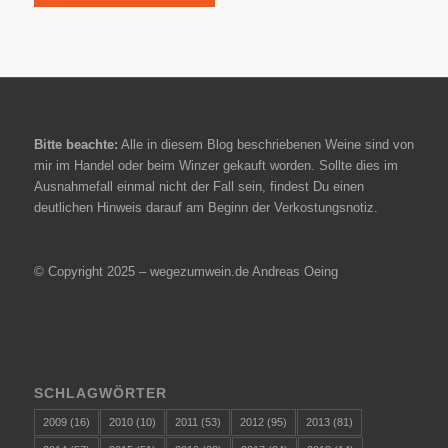
Bitte beachte:
Alle in diesem Blog beschriebenen Weine sind von
mir im Handel oder beim Winzer gekauft worden. Sollte dies im
Ausnahmefall einmal nicht der Fall sein, findest Du einen
deutlichen Hinweis darauf am Beginn der Verkostungsnotiz.
© Copyright 2025 – wegezumwein.de Andreas Oeing
SCHLAGWÖRTER
2009
(16)
2010
(10)
2011
(53)
2012
(95)
2013
(81)