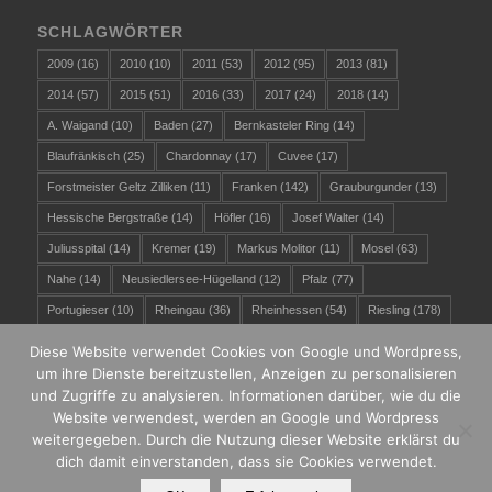
SCHLAGWÖRTER
2009
(16)
2010
(10)
2011
(53)
2012
(95)
2013
(81)
2014
(57)
2015
(51)
2016
(33)
2017
(24)
2018
(14)
A. Waigand
(10)
Baden
(27)
Bernkasteler Ring
(14)
Blaufränkisch
(25)
Chardonnay
(17)
Cuvee
(17)
Forstmeister Geltz Zilliken
(11)
Franken
(142)
Grauburgunder
(13)
Hessische Bergstraße
(14)
Höfler
(16)
Josef Walter
(14)
Juliusspital
(14)
Kremer
(19)
Markus Molitor
(11)
Mosel
(63)
Nahe
(14)
Neusiedlersee-Hügelland
(12)
Pfalz
(77)
Portugieser
(10)
Rheingau
(36)
Rheinhessen
(54)
Riesling
(178)
Rudolf May
(12)
Sachsen
(11)
Scheurebe
(12)
Silvaner
(76)
Diese Website verwendet Cookies von Google und Wordpress,
Spätburgunder
(64)
van Volxem
(13)
VDP
(199)
um ihre Dienste bereitzustellen, Anzeigen zu personalisieren
und Zugriffe zu analysieren. Informationen darüber, wie du die
Verkostung
(472)
Wege und Ziele
(26)
Weißburgunder
(33)
Website verwendest, werden an Google und Wordpress
Zehnthof Luckert
(11)
Österreich
(58)
weitergegeben. Durch die Nutzung dieser Website erklärst du
dich damit einverstanden, dass sie Cookies verwendet.