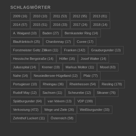
SCHLAGWÖRTER
2009
(16)
2010
(10)
2011
(53)
2012
(95)
2013
(81)
2014
(57)
2015
(51)
2016
(33)
2017
(24)
2018
(14)
A. Waigand
(10)
Baden
(27)
Bernkasteler Ring
(14)
Blaufränkisch
(25)
Chardonnay
(17)
Cuvee
(17)
Forstmeister Geltz Zilliken
(11)
Franken
(142)
Grauburgunder
(13)
Hessische Bergstraße
(14)
Höfler
(16)
Josef Walter
(14)
Juliusspital
(14)
Kremer
(19)
Markus Molitor
(11)
Mosel
(63)
Nahe
(14)
Neusiedlersee-Hügelland
(12)
Pfalz
(77)
Portugieser
(10)
Rheingau
(36)
Rheinhessen
(54)
Riesling
(178)
Rudolf May
(12)
Sachsen
(11)
Scheurebe
(12)
Silvaner
(76)
Spätburgunder
(64)
van Volxem
(13)
VDP
(199)
Verkostung
(472)
Wege und Ziele
(26)
Weißburgunder
(33)
Zehnthof Luckert
(11)
Österreich
(58)