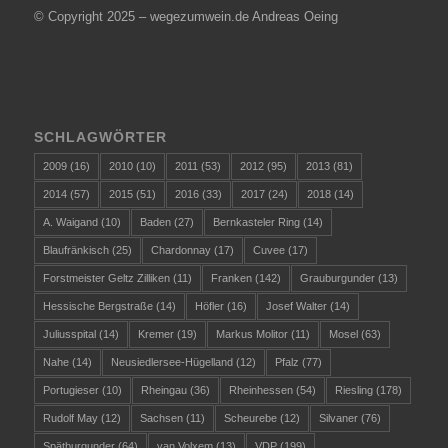
© Copyright 2025 – wegezumwein.de Andreas Oeing
SCHLAGWÖRTER
2009
(16)
2010
(10)
2011
(53)
2012
(95)
2013
(81)
2014
(57)
2015
(51)
2016
(33)
2017
(24)
2018
(14)
A. Waigand
(10)
Baden
(27)
Bernkasteler Ring
(14)
Blaufränkisch
(25)
Chardonnay
(17)
Cuvee
(17)
Forstmeister Geltz Zilliken
(11)
Franken
(142)
Grauburgunder
(13)
Hessische Bergstraße
(14)
Höfler
(16)
Josef Walter
(14)
Juliusspital
(14)
Kremer
(19)
Markus Molitor
(11)
Mosel
(63)
Nahe
(14)
Neusiedlersee-Hügelland
(12)
Pfalz
(77)
Portugieser
(10)
Rheingau
(36)
Rheinhessen
(54)
Riesling
(178)
Rudolf May
(12)
Sachsen
(11)
Scheurebe
(12)
Silvaner
(76)
Spätburgunder
(64)
van Volxem
(13)
VDP
(199)