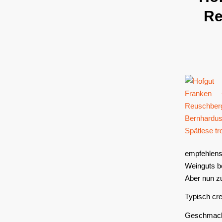
Re
empfehlens
Weinguts be
Aber nun z
Typisch cr
Geschmackl