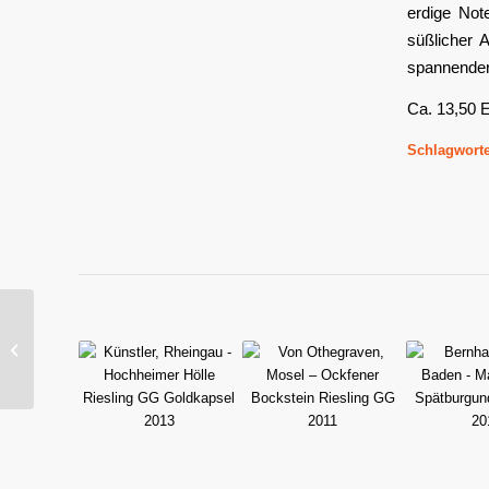
erdige Not
süßlicher 
spannender
Ca. 13,50 
Schlagworte
Der heiße
SaarRieslingSommer
Teil 2/2