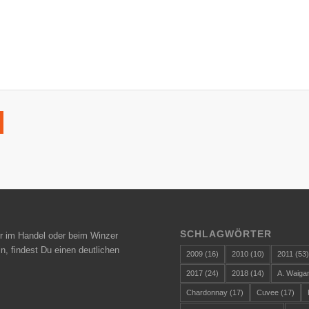
SCHLAGWÖRTER
r im Handel oder beim Winzer
n, findest Du einen deutlichen
2009
(16)
2010
(10)
2011
(53
2017
(24)
2018
(14)
A. Waiga
Chardonnay
(17)
Cuvee
(17)