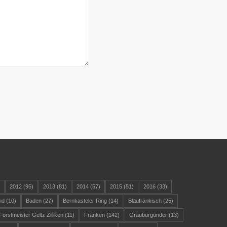
)
2012
(95)
2013
(81)
2014
(57)
2015
(51)
2016
(33)
nd
(10)
Baden
(27)
Bernkasteler Ring
(14)
Blaufränkisch
(25)
Forstmeister Geltz Zilliken
(11)
Franken
(142)
Grauburgunder
(13)