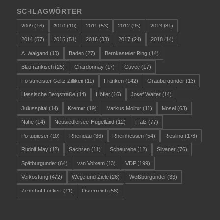
SCHLAGWÖRTER
2009
(16)
2010
(10)
2011
(53)
2012
(95)
2013
(81)
2014
(57)
2015
(51)
2016
(33)
2017
(24)
2018
(14)
A. Waigand
(10)
Baden
(27)
Bernkasteler Ring
(14)
Blaufränkisch
(25)
Chardonnay
(17)
Cuvee
(17)
Forstmeister Geltz Zilliken
(11)
Franken
(142)
Grauburgunder
(13)
Hessische Bergstraße
(14)
Höfler
(16)
Josef Walter
(14)
Juliusspital
(14)
Kremer
(19)
Markus Molitor
(11)
Mosel
(63)
Nahe
(14)
Neusiedlersee-Hügelland
(12)
Pfalz
(77)
Portugieser
(10)
Rheingau
(36)
Rheinhessen
(54)
Riesling
(178)
Rudolf May
(12)
Sachsen
(11)
Scheurebe
(12)
Silvaner
(76)
Spätburgunder
(64)
van Volxem
(13)
VDP
(199)
Verkostung
(472)
Wege und Ziele
(26)
Weißburgunder
(33)
Zehnthof Luckert
(11)
Österreich
(58)