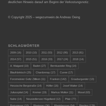
deutlichen Hinweis darauf am Beginn der Verkostungsnotiz.
© Copyright 2025 – wegezumwein.de Andreas Oeing
SCHLAGWÖRTER
2009
(16)
2010
(10)
2011
(53)
2012
(95)
2013
(81)
2014
(57)
2015
(51)
2016
(33)
2017
(24)
2018
(14)
A. Waigand
(10)
Baden
(27)
Bernkasteler Ring
(14)
Blaufränkisch
(25)
Chardonnay
(17)
Cuvee
(17)
Forstmeister Geltz Zilliken
(11)
Franken
(142)
Grauburgunder
(13)
Hessische Bergstraße
(14)
Höfler
(16)
Josef Walter
(14)
Juliusspital
(14)
Kremer
(19)
Markus Molitor
(11)
Mosel
(63)
Nahe
(14)
Neusiedlersee-Hügelland
(12)
Pfalz
(77)
Portugieser
(10)
Rheingau
(36)
Rheinhessen
(54)
Riesling
(178)