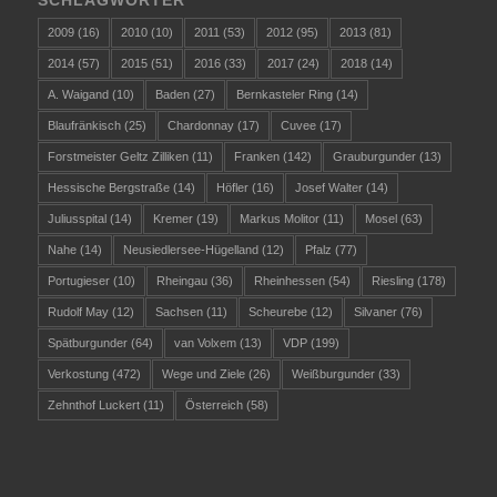
2009
(16)
2010
(10)
2011
(53)
2012
(95)
2013
(81)
2014
(57)
2015
(51)
2016
(33)
2017
(24)
2018
(14)
A. Waigand
(10)
Baden
(27)
Bernkasteler Ring
(14)
Blaufränkisch
(25)
Chardonnay
(17)
Cuvee
(17)
Forstmeister Geltz Zilliken
(11)
Franken
(142)
Grauburgunder
(13)
Hessische Bergstraße
(14)
Höfler
(16)
Josef Walter
(14)
Juliusspital
(14)
Kremer
(19)
Markus Molitor
(11)
Mosel
(63)
Nahe
(14)
Neusiedlersee-Hügelland
(12)
Pfalz
(77)
Portugieser
(10)
Rheingau
(36)
Rheinhessen
(54)
Riesling
(178)
Rudolf May
(12)
Sachsen
(11)
Scheurebe
(12)
Silvaner
(76)
Spätburgunder
(64)
van Volxem
(13)
VDP
(199)
Verkostung
(472)
Wege und Ziele
(26)
Weißburgunder
(33)
Zehnthof Luckert
(11)
Österreich
(58)