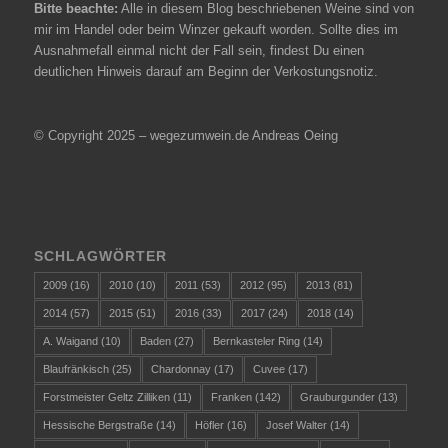
Bitte beachte:
Alle in diesem Blog beschriebenen Weine sind von
mir im Handel oder beim Winzer gekauft worden. Sollte dies im
Ausnahmefall einmal nicht der Fall sein, findest Du einen
deutlichen Hinweis darauf am Beginn der Verkostungsnotiz.
© Copyright 2025 – wegezumwein.de Andreas Oeing
SCHLAGWÖRTER
2009
(16)
2010
(10)
2011
(53)
2012
(95)
2013
(81)
2014
(57)
2015
(51)
2016
(33)
2017
(24)
2018
(14)
A. Waigand
(10)
Baden
(27)
Bernkasteler Ring
(14)
Blaufränkisch
(25)
Chardonnay
(17)
Cuvee
(17)
Forstmeister Geltz Zilliken
(11)
Franken
(142)
Grauburgunder
(13)
Hessische Bergstraße
(14)
Höfler
(16)
Josef Walter
(14)